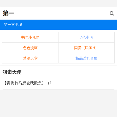
第一文学城
书包小说网
7色小说
色色漫画
囚爱（民国H）
禁漫天堂
极品淫乱合集
狙击天使
【青梅竹马想被我欺负】（1