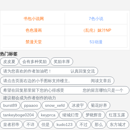
书包小说网
7色小说
色色漫画
（乱伦）妹汁NP
禁漫天堂
51动漫
热门标签
皮皮夏
会有多种奖励
奖励丰厚
请为您喜欢的作者加油吧！ 认真回复交流
请点击页面右边的小手图标支持楼主。 阅读文章后
希望在回复那里留下您的心得感受 您的留言哪怕只是一个
建议都会成为作者创作的动力
burst89
ppaaoo
snow_xefd
冰凌宇
菊花好养
tankeyboge0204
keyprca
绫城幻雪
梦晓辉音
红莲玉露
皇者邪帝
不详
但是
kudo123
不过
那么
东方城才