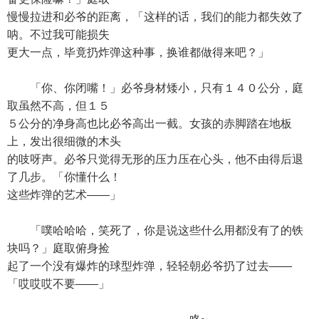
慢慢拉进和必爷的距离，「这样的话，我们的能力都失效了
呐。不过我可能损失
更大一点，毕竟扔炸弹这种事，换谁都做得来吧？」
「你、你闭嘴！」必爷身材矮小，只有１４０公分，庭
取虽然不高，但１５
５公分的净身高也比必爷高出一截。女孩的赤脚踏在地板
上，发出很细微的木头
的吱呀声。必爷只觉得无形的压力压在心头，他不由得后退
了几步。「你懂什么！
这些炸弹的艺术——」
「噗哈哈哈，笑死了，你是说这些什么用都没有了的铁
块吗？」庭取俯身捡
起了一个没有爆炸的球型炸弹，轻轻朝必爷扔了过去——
「哎哎哎不要——」