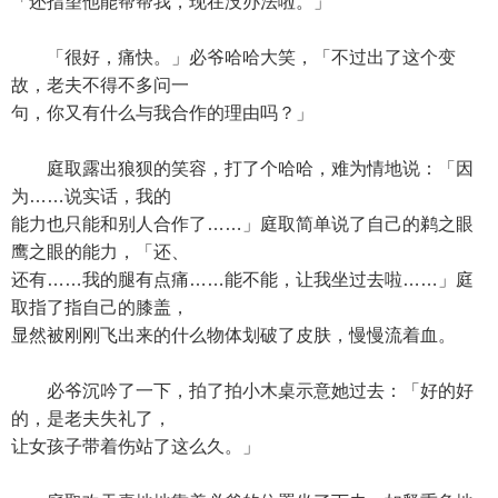
「还指望他能帮帮我，现在没办法啦。」
「很好，痛快。」必爷哈哈大笑，「不过出了这个变
故，老夫不得不多问一
句，你又有什么与我合作的理由吗？」
庭取露出狼狈的笑容，打了个哈哈，难为情地说：「因
为……说实话，我的
能力也只能和别人合作了……」庭取简单说了自己的鹈之眼
鹰之眼的能力，「还、
还有……我的腿有点痛……能不能，让我坐过去啦……」庭
取指了指自己的膝盖，
显然被刚刚飞出来的什么物体划破了皮肤，慢慢流着血。
必爷沉吟了一下，拍了拍小木桌示意她过去：「好的好
的，是老夫失礼了，
让女孩子带着伤站了这么久。」