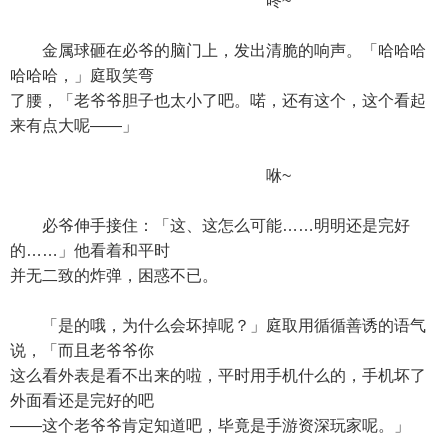
咚~
金属球砸在必爷的脑门上，发出清脆的响声。「哈哈哈
哈哈哈，」庭取笑弯
了腰，「老爷爷胆子也太小了吧。喏，还有这个，这个看起
来有点大呢——」
咻~
必爷伸手接住：「这、这怎么可能……明明还是完好
的……」他看着和平时
并无二致的炸弹，困惑不已。
「是的哦，为什么会坏掉呢？」庭取用循循善诱的语气
说，「而且老爷爷你
这么看外表是看不出来的啦，平时用手机什么的，手机坏了
外面看还是完好的吧
——这个老爷爷肯定知道吧，毕竟是手游资深玩家呢。」