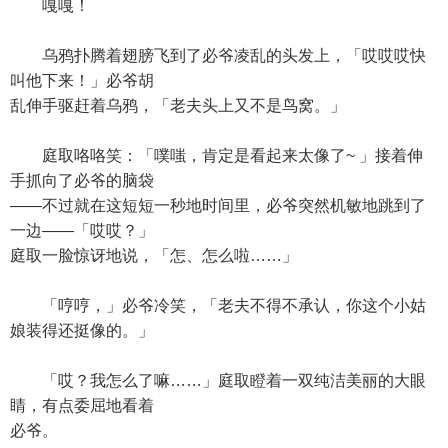
嘎嘎！
乌鸦扑腾着翅膀飞到了必爷凌乱的头发上，「哎哎哎快
叫他下来！」必爷胡
乱伸手驱赶着乌鸦，「老夫头上又不是鸟窝。」
庭取咯咯笑：「噗嗤，肯定是看起来太像了~ 」接着伸
手抓向了必爷的脑袋
——不过就在这短短一秒地时间里，必爷突然机敏地跳到了
一边——「哎哎？」
庭取一脸惊讶地说，「怎、怎么啦……」
「哼哼，」必爷冷笑，「老夫不得不承认，你这个小姑
娘装得还挺像的。」
「哎？我怎么了嘛……」庭取瞪着一双纯洁美丽的大眼
睛，有点委屈地看着
必爷。