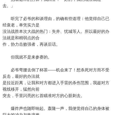
去。」
听完了必爷的和谈理由，的确有些道理：他觉得自己已
经衰老，单凭实力是
没法战胜本次大战的热门：失井、忧城等人。所以最好的办
法就是和稍弱点的合
作，协力击败强者，再谈后话。
但我就不是来参赛的。
必爷弯腰去倒了杯茶——机会来了！想杀死对方而不受
反击，最好的办法就
是拉近距离，让我和对方都进入手雷的杀伤范围，我趁对方
视线移开，猛然向前
突去，手里闪亮的匕首瞄准对方的心脏刺去。
爆炸声也随即响起。轰隆一声，我便觉得自己的身体被
巨大的冲力与热浪推