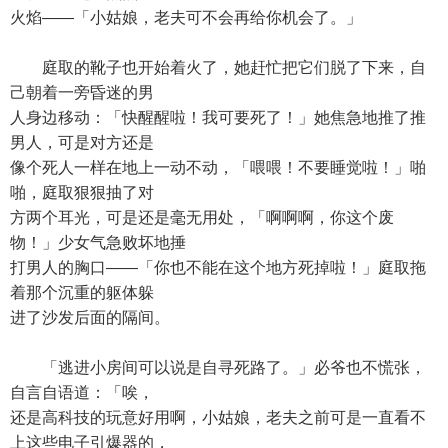
火焰——「小姑娘，老夫可不会再给你机会了。」
庭取的靴子也开始着火了，她赶忙把它们脱了下来，自
己朝着一旁昏迷的男
人身边移动：「快醒醒啦！我可要死了！」她焦急地推了推
男人，可是对方还是
像个死人一样在地上一动不动，「喂喂！不要睡觉啦！」啪
啪，庭取狠狠抽了对
方两个耳光，可是还是毫无用处，「啊啊啊，你这个废
物！」少女气急败坏地捶
打男人的胸口——「你也不能在这个地方死掉啦！」庭取拖
着那个沉重的躯体躲
进了沙发后面的隔间。
「逃进小房间可以说是自寻死路了。」必爷也不慌张，
自言自语道：「唉，
还是高科技的玩意好用啊，小姑娘，老夫之前可是一直看不
上这些电子引爆器的，