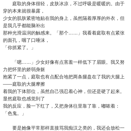
庭取的身体很轻，皮肤冰凉，不过呼吸是暖暖的。由于
穿的本来就很暴露，
少女的肌肤紧密地贴在我的身上，虽然隔着厚厚的外衣，但
是我几乎都能脑补出
那种光滑温润的触感来。「那个……」我看着庭取有点紧张
的面孔，咽了口唾沫，
「你抓紧了。」
「嗯……」少女好像有点害羞一样低下了眉眼。我又努
力把怀里的娇弱身躯
抱紧了一点，庭取也有点配合地把两条腿盘在了我的大腿上
——庭取的大腿摩擦
着我的下体部位，虽然自己强忍着心神，但还是硬了起来。
显然庭取也感觉到了
我的反应，脸一下红了，又把身体往里靠了靠，嘟哝着：
「色鬼。」
要是她像平常那样直接骂我痴汉之类的，我还会放松一