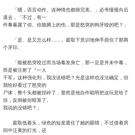
「嗯，语言动作、连神情也都很完美。」必爷慢慢向后
退去，「不过，有一
件事暴露了你。你胳膊上的伤，那是怒突的狗牙咬的吧？」
「是、是又怎么样……」庭取下意识地伸手捂住了那两
个牙印。
「能被怒突咬过而当场毒发身亡，那一定是并未中毒，
而是被注射了『一人
千军』这种强化剂，我没说错吧？光是这样也没法确定，但
我恰好看过了怒突的
尸体，整个头都被捏碎了，显然是他自作聪明把这玩意给了
你，反倒被你暗算了。
我说的没错吧？」
庭取低着头，绿色的短发遮住了她的眼睛，不过借着房
间中泛黄的灯光，还