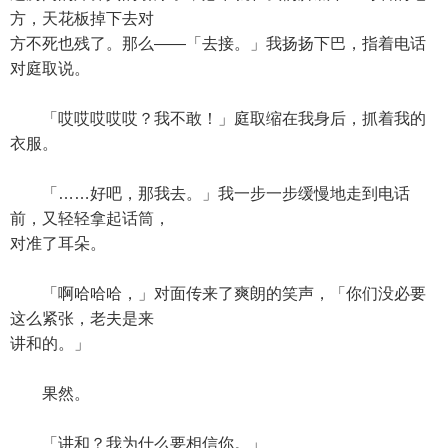
方，天花板掉下去对
方不死也残了。那么——「去接。」我扬扬下巴，指着电话
对庭取说。
「哎哎哎哎哎？我不敢！」庭取缩在我身后，抓着我的
衣服。
「……好吧，那我去。」我一步一步缓慢地走到电话
前，又轻轻拿起话筒，
对准了耳朵。
「啊哈哈哈，」对面传来了爽朗的笑声，「你们没必要
这么紧张，老夫是来
讲和的。」
果然。
「讲和？我为什么要相信你。」