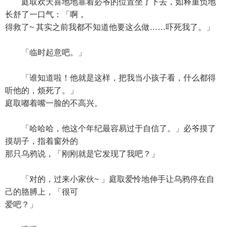
庭取欢天喜地地靠着必爷的位置坐了下去，如释重负地
长舒了一口气：「啊，
得救了~ 其实之前我都不知道他要这么做……吓死我了。」
「临时起意吧。」
「谁知道啦！他就是这样，把我当小孩子看，什么都得
听他的，烦死了。」
庭取嘟着嘴一脸的不高兴。
「哈哈哈，他这个年纪最容易过于自信了。」必爷摸了
摸胡子，指着窗外的
那只乌鸦说，「刚刚就是它发现了我吧？」
「对的，过来小家伙~ 」庭取爱怜地伸手让乌鸦停在自
己的胳膊上，「很可
爱吧？」