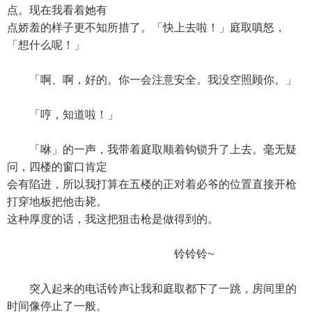
点。现在我看着她有
点娇羞的样子更不知所措了。「快上去啦！」庭取嗔怒，
「想什么呢！」
「啊、啊，好的。你一会注意安全。我没空照顾你。」
「哼，知道啦！」
「咻」的一声，我带着庭取顺着钩锁升了上去。毫无疑
问，四楼的窗口肯定
会有陷进，所以我打算在五楼的正对着必爷的位置直接开枪
打穿地板把他击毙。
这种厚度的话，我这把狙击枪是做得到的。
铃铃铃~
突入起来的电话铃声让我和庭取都下了一跳，房间里的
时间像停止了一般。