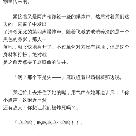
物里传来的。
紧接着又是两声稍微轻一些的爆炸声。然后对着我们这
边的一扇窗子中发出
了清晰无比的第四声爆炸声。随着飞溅的玻璃碎渣的是一个
黑色的身影，那人一
落地，就飞快地离开了。不过虽然对方没有露脸，但是这个
身材和打扮，绝对就
是之前差点要了庭取命的失井。
「啊？那个不是失——」庭取瞪着眼睛指着那边说。
我赶忙上去捂住了她的嘴，用气声在她耳边训斥：「你
小点声！这附近显然
还有敌人！你想让我们被炸死吗？」
「呜呜呜，呜呜呜呜~ 呜呜！！」