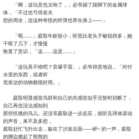
「啊，这玩意也太响了，」必爷踢了踢脚下的金属球
体，「不过也亏得老夫
想的周全，连这种奇怪的炸弹也带在身上——」
「呃……」庭取年龄较小，听觉比老头子敏锐得多，她
干呕了几下，才慢慢
恢复了意识，「这……这是……」
「这玩具不错吧？音爆手雷。」必爷得意地说，「对付
水里的东西，或者听
觉发达的动物都很好用。」
庭取明显感觉鸟群和自己的共感觉似乎没暂时切断了，
自己再也没法感知到
那些饥饿的鸟儿。还没等庭取进一步反应，就听见球体滚动
的声音，来不及多想，
庭取赶忙飞扑出去，躲在了沙发后面——砰~ 的一声，庭取
的脚边燃起了熊熊的