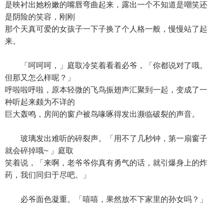
是映衬出她粉嫩的嘴唇弯曲起来，露出一个不知道是嘲笑还
是阴险的笑容，刚刚
那个天真可爱的女孩子一下子换了个人格一般，慢慢站了起
来。
「呵呵呵，」庭取冷笑着看着必爷，「你都说对了哦。
但那又怎么样呢？」
呼啦啦呼啦，原本轻微的飞鸟振翅声汇聚到一起，变成了一
种听起来颇为不详的
巨大轰鸣，房间的窗户被鸟喙啄得发出濒临破裂的声音。
玻璃发出难听的碎裂声。「用不了几秒钟，第一扇窗子
就会碎掉哦~ 」庭取
笑着说，「来啊，老爷爷你真有勇气的话，就引爆身上的炸
药，我们同归于尽吧。」
必爷面色凝重。「嘻嘻，果然放不下家里的孙女吗？」