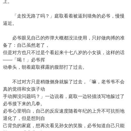
上。
「走投无路了吗？」庭取看着被逼到墙角的必爷，慢慢
逼近。
必爷眼见自己的炸弹大概都没法使用，只好做肉搏的准
备了：自己虽然老了，
但是对方也只不过是个看起来十七八岁的小女孩，这样的话
——「喝！」必爷挥
动拳头，朝着庭取裸露的腹部打了过去。
不过对方只是稍微侧身就躲了过去，「嘛，老爷爷不会
真的觉得和女孩子动
手动脚没问题吗？」一边说着，庭取一边轻描淡写地躲过了
必爷接下来的几拳。
必爷心里明白，自己的反应速度随着年纪的上升不可抗拒地
退化了，但是想到自
己背负的家庭，想再次看见孙女的笑脸，必爷知道自己只能