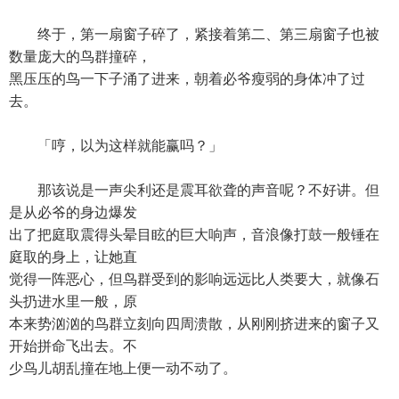
终于，第一扇窗子碎了，紧接着第二、第三扇窗子也被
数量庞大的鸟群撞碎，
黑压压的鸟一下子涌了进来，朝着必爷瘦弱的身体冲了过
去。
「哼，以为这样就能赢吗？」
那该说是一声尖利还是震耳欲聋的声音呢？不好讲。但
是从必爷的身边爆发
出了把庭取震得头晕目眩的巨大响声，音浪像打鼓一般锤在
庭取的身上，让她直
觉得一阵恶心，但鸟群受到的影响远远比人类要大，就像石
头扔进水里一般，原
本来势汹汹的鸟群立刻向四周溃散，从刚刚挤进来的窗子又
开始拼命飞出去。不
少鸟儿胡乱撞在地上便一动不动了。