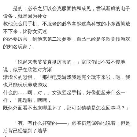
是的，必爷之所以会克服固执和成见，尝试新鲜的电子
设备，就是因为孙女
教他怎么用手机。不服老的必爷拿起这高科技的小东西就放
不下来，比孙女沉迷
的还要厉害，到他来第二次参赛，自己已经是多款竞技游戏
的知名玩家了。
「说起来老爷爷真挺厉害的，」庭取仍旧不紧不慢地
说，似乎在欣赏对方渐
渐增长的恐惧，「那些电竞游戏我是完全玩不来啦，嗯，我
也只能玩玩养成游戏
什么的……啊，对，」女孩竖起手指，好像想起来什么一
样，「跑题啦，嘿嘿，
既然外面看不出来哪里坏了，那可以猜猜是怎么回事吗？」
「有、有什么好猜的——」必爷仍然倔强地说着，但是
后背已经靠到了墙壁