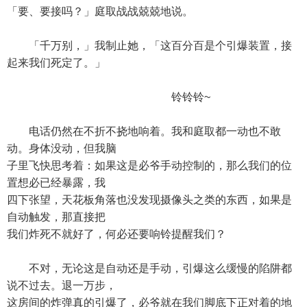
「要、要接吗？」庭取战战兢兢地说。
「千万别，」我制止她，「这百分百是个引爆装置，接
起来我们死定了。」
铃铃铃~
电话仍然在不折不挠地响着。我和庭取都一动也不敢
动。身体没动，但我脑
子里飞快思考着：如果这是必爷手动控制的，那么我们的位
置想必已经暴露，我
四下张望，天花板角落也没发现摄像头之类的东西，如果是
自动触发，那直接把
我们炸死不就好了，何必还要响铃提醒我们？
不对，无论这是自动还是手动，引爆这么缓慢的陷阱都
说不过去。退一万步，
这房间的炸弹真的引爆了，必爷就在我们脚底下正对着的地