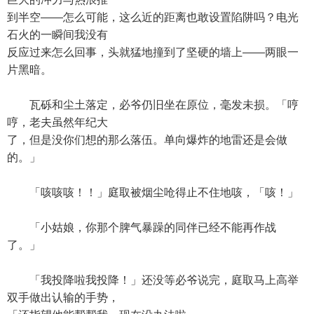
到半空——怎么可能，这么近的距离也敢设置陷阱吗？电光
石火的一瞬间我没有
反应过来怎么回事，头就猛地撞到了坚硬的墙上——两眼一
片黑暗。
瓦砾和尘土落定，必爷仍旧坐在原位，毫发未损。「哼
哼，老夫虽然年纪大
了，但是没你们想的那么落伍。单向爆炸的地雷还是会做
的。」
「咳咳咳！！」庭取被烟尘呛得止不住地咳，「咳！」
「小姑娘，你那个脾气暴躁的同伴已经不能再作战
了。」
「我投降啦我投降！」还没等必爷说完，庭取马上高举
双手做出认输的手势，