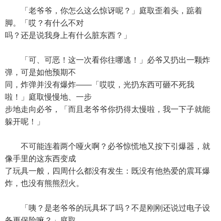
「老爷爷，你怎么这么惊讶呢？」庭取歪着头，踮着
脚。「哎？有什么不对
吗？还是说我身上有什么脏东西？」
「可、可恶！这一次看你往哪逃！」必爷又扔出一颗炸
弹，可是如他预期不
同，炸弹并没有爆炸——「哎哎，光扔东西可砸不死我
啦！」庭取慢慢地、一步
步地走向必爷，「而且老爷爷你扔得太慢啦，我一下子就能
躲开呢！」
不可能连着两个哑火啊？必爷惊慌地又按下引爆器，就
像手里的这东西变成
了玩具一般，四周什么都没有发生：既没有他热爱的震耳爆
炸，也没有熊熊烈火。
「咦？是老爷爷的玩具坏了吗？不是刚刚还说过电子设
备更保险嘛？」庭取