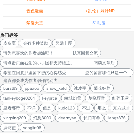
色色漫画
（乱伦）妹汁NP
禁漫天堂
51动漫
热门标签
皮皮夏
会有多种奖励
奖励丰厚
请为您喜欢的作者加油吧！ 认真回复交流
请点击页面右边的小手图标支持楼主。 阅读文章后
希望在回复那里留下您的心得感受 您的留言哪怕只是一个
建议都会成为作者创作的动力
burst89
ppaaoo
snow_xefd
冰凌宇
菊花好养
tankeyboge0204
keyprca
绫城幻雪
梦晓辉音
红莲玉露
皇者邪帝
不详
但是
kudo123
不过
那么
东方城才
xingxing209
幻想3000
dearnyan
长门有希
liangz876
廉访使
senglin08