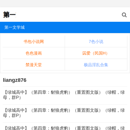
第一文学城
书包小说网
7色小说
色色漫画
囚爱（民国H）
禁漫天堂
极品淫乱合集
liangz876
【绿城高中】（第四章：豺狼虎豹）（重置图文版）（绿帽，绿
母，群P）
【绿城高中】（第四章：豺狼虎豹）（重置图文版）（绿帽，绿
母，群P）
【绿城高中】（第四章：豺狼虎豹）（重置图文版）（绿帽，绿