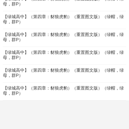
母，群P）
【绿城高中】（第四章：豺狼虎豹）（重置图文版）（绿帽，绿
母，群P）
【绿城高中】（第四章：豺狼虎豹）（重置图文版）（绿帽，绿
母，群P）
【绿城高中】（第四章：豺狼虎豹）（重置图文版）（绿帽，绿
母，群P）
【绿城高中】（第四章：豺狼虎豹）（重置图文版）（绿帽，绿
母，群P）
【绿城高中】（第四章：豺狼虎豹）（重置图文版）（绿帽，绿
母，群P）