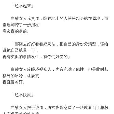
「还不起来」
白纱女人斥责道，跪在地上的人纷纷起身站在原地，而
秦瑶却胯了一步挡在
唐玄夜的身前。
「都回去好好看看奴隶法，把自己的身份分清楚，该给
谁跪自己掂量一下，
再有类似的事情发生，有你们好受的」
白纱女人冷眼环视众人，声音充满了磁性，但是此时却
格外的冰冷，让唐玄
夜直冒冷汗。
「还不快滚」
白纱女人摆手说道，唐玄夜随意瞟了一眼就看到了总教
主面色发烫的站在原