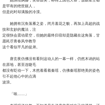
她身段婀娜，笑容甜美，称得上国色天香，放眼星空都
是罕有的绝世丽人，
但是此时却满脸的冷漠。
她拥有沉鱼落雁之姿，闭月羞花之貌，再加上高超的战
技和玄妙的魔法，注
定很快会震动星空，但她的最终归宿却是隐藏在这角落，甘
愿耗尽青春风华教导
这个看似平凡的徒弟。
唐玄夜仿佛没有看到这动人的一幕一样，仍然木讷的站
在原地，甚至连睫毛
都没有眨动一下，木然着看着秦瑶，仿佛秦瑶那绝美的姿色
引不起他心中的点滴
波浪。
「唉……」