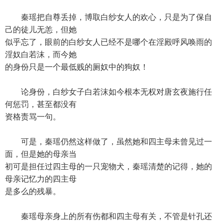
秦瑶把自尊丢掉，博取白纱女人的欢心，只是为了保自
己的徒儿无恙，但她
似乎忘了，眼前的白纱女人已经不是哪个在淫殿呼风唤雨的
淫奴白若沫，而今她
的身份只是一个最低贱的厕奴中的狗奴！
论身份，白纱女子白若沫如今根本无权对唐玄夜施行任
何惩罚，甚至都没有
资格责骂一句。
可是，秦瑶仍然这样做了，虽然她和四主母未曾见过一
面，但是她的母亲当
初可是担任过四主母的一只宠物犬，秦瑶清楚的记得，她的
母亲记忆力的四主母
是多么的残暴。
秦瑶母亲身上的所有伤都和四主母有关，不管是针孔还