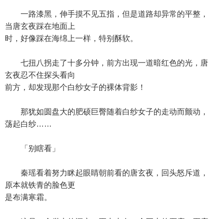
一路漆黑，伸手摸不见五指，但是道路却异常的平整，
当唐玄夜踩在地面上
时，好像踩在海绵上一样，特别酥软。
七扭八拐走了十多分钟，前方出现一道暗红色的光，唐
玄夜忍不住探头看向
前方，却发现那个白纱女子的裸体背影！
那犹如圆盘大的肥硕巨臀随着白纱女子的走动而颤动，
荡起白纱……
「别瞎看」
秦瑶看着努力眯起眼睛朝前看的唐玄夜，回头怒斥道，
原本就铁青的脸色更
是布满寒霜。