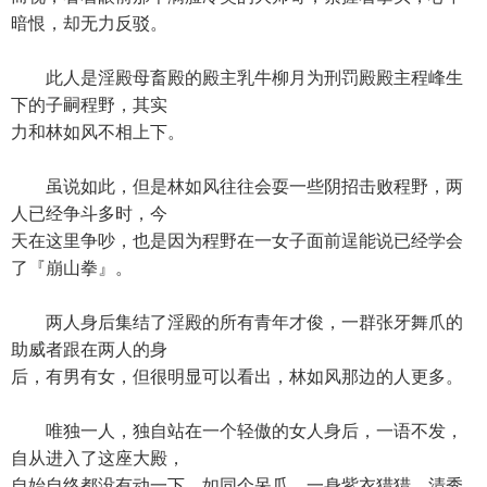
暗恨，却无力反驳。
此人是淫殿母畜殿的殿主乳牛柳月为刑罚殿殿主程峰生
下的子嗣程野，其实
力和林如风不相上下。
虽说如此，但是林如风往往会耍一些阴招击败程野，两
人已经争斗多时，今
天在这里争吵，也是因为程野在一女子面前逞能说已经学会
了『崩山拳』。
两人身后集结了淫殿的所有青年才俊，一群张牙舞爪的
助威者跟在两人的身
后，有男有女，但很明显可以看出，林如风那边的人更多。
唯独一人，独自站在一个轻傲的女人身后，一语不发，
自从进入了这座大殿，
自始自终都没有动一下，如同个呆瓜，一身紫衣猎猎，清秀