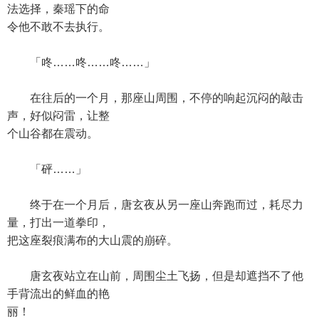
法选择，秦瑶下的命
令他不敢不去执行。
「咚……咚……咚……」
在往后的一个月，那座山周围，不停的响起沉闷的敲击
声，好似闷雷，让整
个山谷都在震动。
「砰……」
终于在一个月后，唐玄夜从另一座山奔跑而过，耗尽力
量，打出一道拳印，
把这座裂痕满布的大山震的崩碎。
唐玄夜站立在山前，周围尘土飞扬，但是却遮挡不了他
手背流出的鲜血的艳
丽！