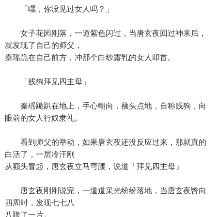
「嘿，你没见过女人吗？」
女子花园刚落，一道紫色闪过，当唐玄夜回过神来后，
就发现了自己的师父，
秦瑶跪在自己前方，冲那个白纱露乳的女人叩首。
「贱狗拜见四主母」
秦瑶跪趴在地上，手心朝向，额头点地，自称贱狗，向
眼前的女人行奴隶礼。
看到师父的举动，如果唐玄夜还没反应过来，那就真的
白活了，一层冷汗刚
从额头冒起，唐玄夜立马弯腰，说道「拜见四主母」
唐玄夜刚刚说完，一道道采光纷纷落地，当唐玄夜瞥向
四周时，发现七七八
八跪了一片。