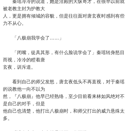
秦瑶冷冷的说道，她是淫殿的天纵奇才，在很早以前就
被老教主封为护教大
人，更是拥有倾城的容貌，但是往往面对唐玄夜时感到有些
力不从心。
「八极崩我学会了……」
「闭嘴，徒具其形，有什么脸说学会了」秦瑶转身怒目
而视，冷冷的瞪着唐
玄夜，训斥道。
看到自己的师父发怒，唐玄夜低头不再直视，对于秦瑶
的说教他一向不以为
然，『八极崩』他早已经熟络，至少目前看来林如风绝对不
是自己的对手，但是
他自己也清楚，他打出八极崩时，和师父打出的威力悬殊太
多。