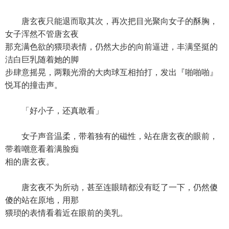
唐玄夜只能退而取其次，再次把目光聚向女子的酥胸，
女子浑然不管唐玄夜
那充满色欲的猥琐表情，仍然大步的向前逼进，丰满坚挺的
洁白巨乳随着她的脚
步肆意摇晃，两颗光滑的大肉球互相拍打，发出『啪啪啪』
悦耳的撞击声。
「好小子，还真敢看」
女子声音温柔，带着独有的磁性，站在唐玄夜的眼前，
带着嘲意看着满脸痴
相的唐玄夜。
唐玄夜不为所动，甚至连眼睛都没有眨了一下，仍然傻
傻的站在原地，用那
猥琐的表情看着近在眼前的美乳。