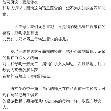
他两所说，更是像在
和别人诉说，因为这句话里蕴含的一些不为人知的苦闷和悲
意。
「四主母，我们无意冒犯，只是我的徒儿练功误破你的
寝宫，贱狗愿意替徒
儿受罚，只求四主母饶过冒失的徒儿」
秦瑶一改在唐玄夜面前的轻傲，把姿态放到最低，恭敬
的爬在白纱女人的面
前，和母狗一般无二，爬到白纱女人脚边，左脸贴地，让白
纱女人高贵的脚掌踩
在她的右脸上，卑微到极点。
唐玄夜心中一痛，自己的师父在自己面前一向轻傲，可
现在竟然把与生俱来
的轻傲收起，宛如秘典中最忠实的母狗一样，取悦白纱女
人。