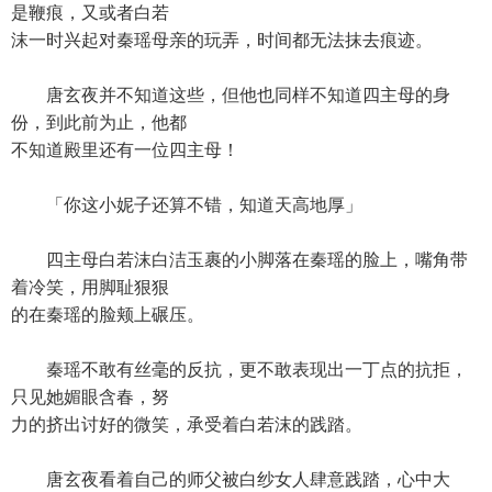
是鞭痕，又或者白若
沫一时兴起对秦瑶母亲的玩弄，时间都无法抹去痕迹。
唐玄夜并不知道这些，但他也同样不知道四主母的身
份，到此前为止，他都
不知道殿里还有一位四主母！
「你这小妮子还算不错，知道天高地厚」
四主母白若沫白洁玉裹的小脚落在秦瑶的脸上，嘴角带
着冷笑，用脚耻狠狠
的在秦瑶的脸颊上碾压。
秦瑶不敢有丝毫的反抗，更不敢表现出一丁点的抗拒，
只见她媚眼含春，努
力的挤出讨好的微笑，承受着白若沫的践踏。
唐玄夜看着自己的师父被白纱女人肆意践踏，心中大