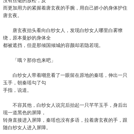
没有丝毫的放松，反
而更加用力的紧握着唐玄夜的手腕，用自己娇小的身体护住
唐玄夜。
唐玄夜抬头看向白纱女人，发现白纱女人哪里白雾缭
绕，原本曼妙的身体全
都被遮挡，但是那倾国倾城的容颜却若隐若现。
「哦？那你也来吧」
白纱女人带着嘲意看了一眼留在原地的秦瑶，伸出一只
玉手，朝秦瑶勾了勾
手指，说道。
不容其他，白纱女人说完后抬起一只芊芊玉手，身后出
现一道黑色的屏障，
转身直接进入屏障，秦瑶也没有多语，拉着唐玄夜的手，跟
随白纱女人进入屏障。