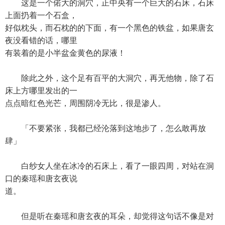
这是一个偌大的洞穴，正中央有一个巨大的石床，石床
上面扔着一个石盒，
好似枕头，而石枕的的下面，有一个黑色的铁盆，如果唐玄
夜没看错的话，哪里
有装着的是小半盆金黄色的尿液！
除此之外，这个足有百平的大洞穴，再无他物，除了石
床上方哪里发出的一
点点暗红色光芒，周围阴冷无比，很是渗人。
「不要紧张，我都已经沦落到这地步了，怎么敢再放
肆」
白纱女人坐在冰冷的石床上，看了一眼四周，对站在洞
口的秦瑶和唐玄夜说
道。
但是听在秦瑶和唐玄夜的耳朵，却觉得这句话不像是对