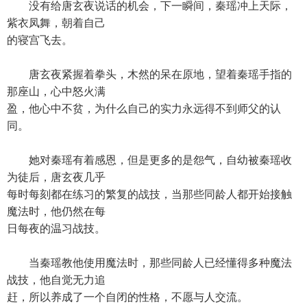
没有给唐玄夜说话的机会，下一瞬间，秦瑶冲上天际，
紫衣凤舞，朝着自己
的寝宫飞去。
唐玄夜紧握着拳头，木然的呆在原地，望着秦瑶手指的
那座山，心中怒火满
盈，他心中不贫，为什么自己的实力永远得不到师父的认
同。
她对秦瑶有着感恩，但是更多的是怨气，自幼被秦瑶收
为徒后，唐玄夜几乎
每时每刻都在练习的繁复的战技，当那些同龄人都开始接触
魔法时，他仍然在每
日每夜的温习战技。
当秦瑶教他使用魔法时，那些同龄人已经懂得多种魔法
战技，他自觉无力追
赶，所以养成了一个自闭的性格，不愿与人交流。