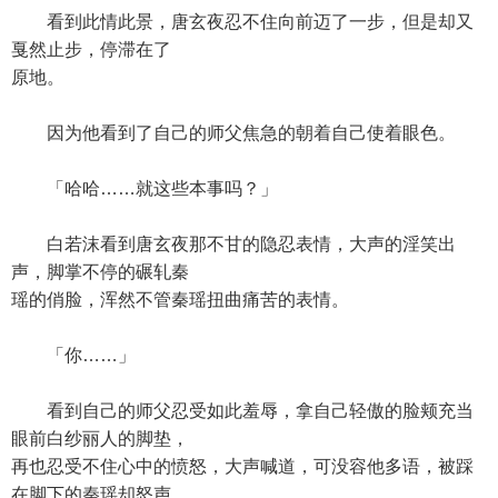
看到此情此景，唐玄夜忍不住向前迈了一步，但是却又
戛然止步，停滞在了
原地。
因为他看到了自己的师父焦急的朝着自己使着眼色。
「哈哈……就这些本事吗？」
白若沫看到唐玄夜那不甘的隐忍表情，大声的淫笑出
声，脚掌不停的碾轧秦
瑶的俏脸，浑然不管秦瑶扭曲痛苦的表情。
「你……」
看到自己的师父忍受如此羞辱，拿自己轻傲的脸颊充当
眼前白纱丽人的脚垫，
再也忍受不住心中的愤怒，大声喊道，可没容他多语，被踩
在脚下的秦瑶却怒声