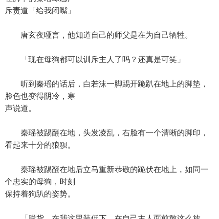
斥责道「给我闭嘴」
唐玄夜哑言，他知道自己的师父是在为自己牺牲。
「现在母狗都可以训斥主人了吗？还真是可笑」
听到秦瑶的话后，白若沫一脚踢开跪趴在地上的脚垫，
脸色也变得阴冷，寒
声说道。
秦瑶被踢翻在地，头发凌乱，右脸有一个清晰的脚印，
看起来十分的狼狈。
秦瑶被踢翻在地后立马重新恭敬的跪伏在地上，如同一
个忠实的母狗，时刻
保持着狗趴的姿势。
「贱货，在我这里装低下，在自己主人面前敢这么放