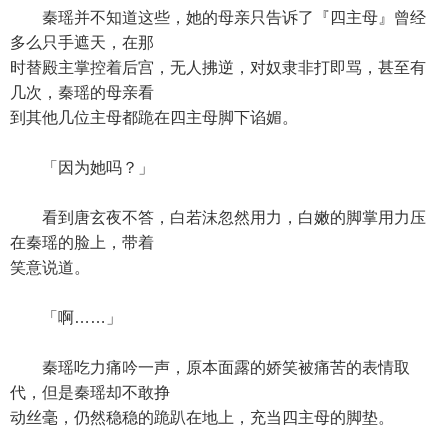
秦瑶并不知道这些，她的母亲只告诉了『四主母』曾经
多么只手遮天，在那
时替殿主掌控着后宫，无人拂逆，对奴隶非打即骂，甚至有
几次，秦瑶的母亲看
到其他几位主母都跪在四主母脚下谄媚。
「因为她吗？」
看到唐玄夜不答，白若沫忽然用力，白嫩的脚掌用力压
在秦瑶的脸上，带着
笑意说道。
「啊……」
秦瑶吃力痛吟一声，原本面露的娇笑被痛苦的表情取
代，但是秦瑶却不敢挣
动丝毫，仍然稳稳的跪趴在地上，充当四主母的脚垫。