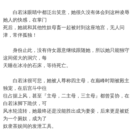
白若沫眼睛中都泛出笑意，她很久没有体会到这种凌辱
她人的快感，在掌门
死后，她就和其他性奴母畜一起被封到这座地宫，无人问
津，常伴孤独！
身份止此，没有侍女愿意继续跟随她，所以她只能独守
这间偌大的洞穴，每
天睡在冰冷的石床，等待死亡。
白若沫很可悲，她被人尊称四主母，在巅峰时期被殿主
独宠，在后宫斗中往
往占据上风，甚至『主母，二主母，三主母』都曾妥协，在
白若沫脚下跪伏，可
风水轮流转，她最终还是没能胜出成为妻妾，后来更是被贬
为一个厕奴，成为了
奴隶茶娱间的发泄工具。