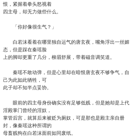
恨，紧握着拳头怒视着
四主母，却无力做些什么。
「你好像很生气？」
白若沫看着在哪里独自运气的唐玄夜，嘴角浮出一丝媚
态，但是踩在秦瑶脸
上的脚却更重了几分，柳眉舒展，带着磁音调笑道。
秦瑶不敢动弹，但是心里却在暗恨唐玄夜不够争气，自
己为此如此牺牲，可
此子却不知半点妥协。
眼前的四主母身份确实没有足够低贱，但是她却是上代
淫殿掌门曾经的淫奴，
掌管后宫，就算后来被贬为厕奴，可是那也是殿主亲自册
封，像秦瑶这种所谓的
母畜贱狗在白若沫面前如同废纸。