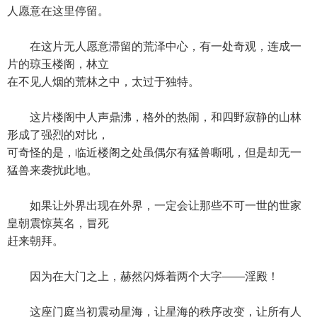
人愿意在这里停留。
在这片无人愿意滞留的荒泽中心，有一处奇观，连成一
片的琼玉楼阁，林立
在不见人烟的荒林之中，太过于独特。
这片楼阁中人声鼎沸，格外的热闹，和四野寂静的山林
形成了强烈的对比，
可奇怪的是，临近楼阁之处虽偶尔有猛兽嘶吼，但是却无一
猛兽来袭扰此地。
如果让外界出现在外界，一定会让那些不可一世的世家
皇朝震惊莫名，冒死
赶来朝拜。
因为在大门之上，赫然闪烁着两个大字——淫殿！
这座门庭当初震动星海，让星海的秩序改变，让所有人