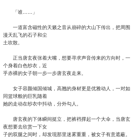
「谁……」
一道富含磁性的天籁之音从崩碎的大山下传出，把周围
漫天乱飞的石子和尘
土吹散。
正当唐玄夜张着大嘴，想要寻求声音传来的方向时，一
个身着白色纱衣，近
乎赤裸的女子朝一步一步唐玄夜走来。
女子容颜倾国倾城，高翘的身材更是优雅动人，一对如
同篮球般的巨乳随着
她的走动在纱衣中抖动，分外勾人。
唐玄夜的下体瞬间挺立，把裤裆撑起一个大伞，当唐玄
夜想要去欣赏一下女
子的双腿之间时，却发现那里迷雾重重，被女子有意遮蔽。