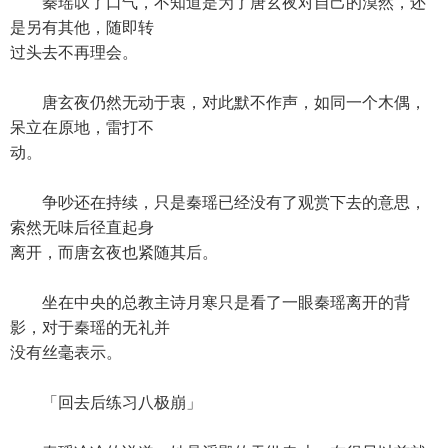
秦瑶叹了口气，不知道是为了唐玄夜对自己的漠然，还
是另有其他，随即转
过头去不再理会。
唐玄夜仍然无动于衷，对此默不作声，如同一个木偶，
呆立在原地，雷打不
动。
争吵还在持续，只是秦瑶已经没有了观赏下去的意思，
索然无味后径直起身
离开，而唐玄夜也紧随其后。
坐在中央的总教主诗月寒只是看了一眼秦瑶离开的背
影，对于秦瑶的无礼并
没有丝毫表示。
「回去后练习八极崩」