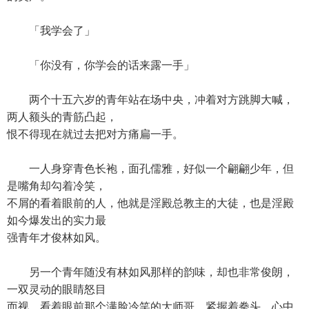
「我学会了」
「你没有，你学会的话来露一手」
两个十五六岁的青年站在场中央，冲着对方跳脚大喊，
两人额头的青筋凸起，
恨不得现在就过去把对方痛扁一手。
一人身穿青色长袍，面孔儒雅，好似一个翩翩少年，但
是嘴角却勾着冷笑，
不屑的看着眼前的人，他就是淫殿总教主的大徒，也是淫殿
如今爆发出的实力最
强青年才俊林如风。
另一个青年随没有林如风那样的韵味，却也非常俊朗，
一双灵动的眼睛怒目
而视，看着眼前那个满脸冷笑的大师哥，紧握着拳头，心中