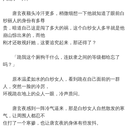
唐玄夜额头冷汗更多，稍微细想一下他就知道了眼前白
纱丽人的身份有多尊
贵，暗道自己这是闯了多大的祸，这个白纱女人多半就是他
崩山惊出来的，而他
刚才还敢视奸她，这要追究起来，那还得了？
「跪我这个厕狗干什么，连奴隶之间的等级都给忘了
吗？」
原本温柔如水的白纱女人，看到跪在自己面前的一群
人，突然一脸的冷厉，
环视跪在地上的众人一眼，冷声质问。
唐玄夜感到一阵冷气逼来，那是白纱女人自然散发的寒
气，让周围人都忍不
住打了一个寒掺，也让唐玄夜的身体有些发抖。