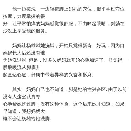
他一边搓洗，一边轻按脚上妈妈的穴位，似乎学过穴位
按摩，力度掌握的很
好，让平常怕痒的妈妈感觉很舒服，不由眯起眼睛，斜躺在
沙发上享受他的服务。
妈妈让杨雄幇她洗脚，开始只觉得新奇、好玩，因为自
妈妈长大后还没有谁
为她洗过脚. 但是，没多久妈妈就开始心跳加速了。只觉得一
股股暖流从脚底升
起直达心底，舒爽中带着异样的兴奋和酥麻。
其实，妈妈自己也不知道，脚是她的性兴奋区. 由于以前
没有人这幺认真专
心地帮她洗过脚，没有这种体验。这个后来她才知道，如果
早知道，我想妈妈大
概不会让杨雄给她洗脚.