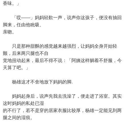
香味。」
「哎——」妈妈轻歎一声，说声你这孩子，便没有抽回
脚来，任由他吮吸、
亲吻。
只是那种甜酥的感觉越来越强烈，让妈妈全身开始轻
颤，后来两只腿也不自
觉地扭动起来，最后不得不说：「阿姨这样躺着不舒服，今
天算了吧。」
杨雄这才不舍地放下妈妈的脚.
妈妈起身后，说声先我去洗澡了，便走进了浴室。其实
这时妈妈的私处已湿
的不行了，若不是穿的居家衣服比较厚，杨雄一定能见到两
腿之间的湿痕。