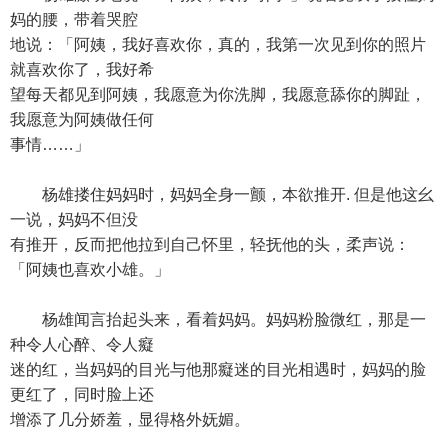
妈的腰，带着哭腔
地说：「阿姨，我好喜欢你，真的，我第一次见到你的照片
就喜欢你了，我好希
望每天都见到阿姨，我愿意为你洗脚，我愿意舔你的脚趾，
我愿意为阿姨做任何
事情……」
杨雄搂住妈妈时，妈妈全身一颤，本欲推开. 但是他这幺
一说，妈妈不但没
有推开，反而把他拉到自己怀里，轻抚他的头，柔声说：
「阿姨也喜欢小雄。」
杨雄闻言抬起头来，看着妈妈。妈妈粉脸微红，那是一
种令人心醉、令人癡
迷的红，当妈妈的目光与他那癡迷的目光相遇时，妈妈的脸
更红了，同时脸上还
增添了几分娇羞，显得格外妩媚。