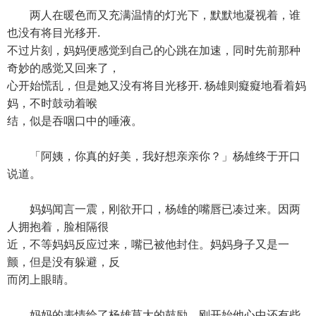
两人在暖色而又充满温情的灯光下，默默地凝视着，谁
也没有将目光移开.
不过片刻，妈妈便感觉到自己的心跳在加速，同时先前那种
奇妙的感觉又回来了，
心开始慌乱，但是她又没有将目光移开. 杨雄则癡癡地看着妈
妈，不时鼓动着喉
结，似是吞咽口中的唾液。
「阿姨，你真的好美，我好想亲亲你？」杨雄终于开口
说道。
妈妈闻言一震，刚欲开口，杨雄的嘴唇已凑过来。因两
人拥抱着，脸相隔很
近，不等妈妈反应过来，嘴已被他封住。妈妈身子又是一
颤，但是没有躲避，反
而闭上眼睛。
妈妈的表情给了杨雄莫大的鼓励，刚开始他心中还有些