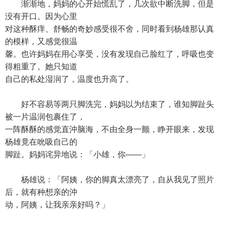
渐渐地，妈妈的心开始慌乱了，几次欲中断洗脚，但是
没有开口。因为心里
对这种酥痒、舒畅的奇妙感受很不舍，同时看到杨雄那认真
的模样，又感觉很温
馨。也许妈妈在用心享受，没有发现自己脸红了，呼吸也变
得粗重了。她只知道
自己的私处湿润了，温度也升高了。
好不容易等两只脚洗完，妈妈以为结束了，谁知脚趾头
被一片温润包裹住了，
一阵酥酥的感觉直沖脑海，不由全身一颤，睁开眼来，发现
杨雄竟在吮吸自己的
脚趾。妈妈诧异地说：「小雄，你——」
杨雄说：「阿姨，你的脚真太漂亮了，自从我见了照片
后，就有种想亲的沖
动，阿姨，让我亲亲好吗？」