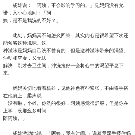
杨雄说：「阿姨，不会影响学习的。」见妈妈没有允
诺，又小心地问：「阿
姨，是不是我洗的不好？」
此刻，妈妈真不知怎幺回答，其实内心是很希望下次还
能领略这种滋味。这
种滋味是妈妈自己洗不曾有的，但是这种滋味带来的渴望、
沖动和空虚，又无法
解决，刚才去卫生间，沖洗拉好一会将心中的渴望平息下
来。
妈妈关切地看着杨雄，见他神色有些紧张，不由将手搭
在他肩上，柔声说：
「没有啦，小雄。你洗的很好，阿姨感觉很舒服，但是你在
上学，没那幺多时间
陪阿姨。」
杨雄激动地说：「阿姨，我有时间. 」说着竟双手搂住妈