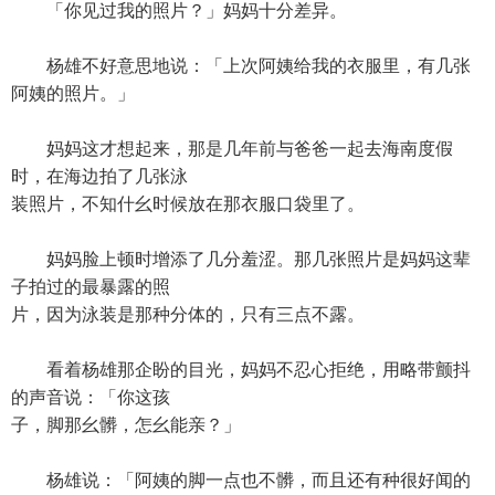
「你见过我的照片？」妈妈十分差异。
杨雄不好意思地说：「上次阿姨给我的衣服里，有几张
阿姨的照片。」
妈妈这才想起来，那是几年前与爸爸一起去海南度假
时，在海边拍了几张泳
装照片，不知什幺时候放在那衣服口袋里了。
妈妈脸上顿时增添了几分羞涩。那几张照片是妈妈这辈
子拍过的最暴露的照
片，因为泳装是那种分体的，只有三点不露。
看着杨雄那企盼的目光，妈妈不忍心拒绝，用略带颤抖
的声音说：「你这孩
子，脚那幺髒，怎幺能亲？」
杨雄说：「阿姨的脚一点也不髒，而且还有种很好闻的