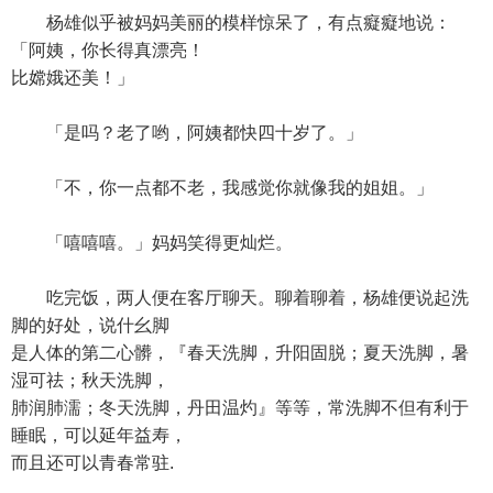
杨雄似乎被妈妈美丽的模样惊呆了，有点癡癡地说：
「阿姨，你长得真漂亮！
比嫦娥还美！」
「是吗？老了哟，阿姨都快四十岁了。」
「不，你一点都不老，我感觉你就像我的姐姐。」
「嘻嘻嘻。」妈妈笑得更灿烂。
吃完饭，两人便在客厅聊天。聊着聊着，杨雄便说起洗
脚的好处，说什幺脚
是人体的第二心髒，『春天洗脚，升阳固脱；夏天洗脚，暑
湿可祛；秋天洗脚，
肺润肺濡；冬天洗脚，丹田温灼』等等，常洗脚不但有利于
睡眠，可以延年益寿，
而且还可以青春常驻.