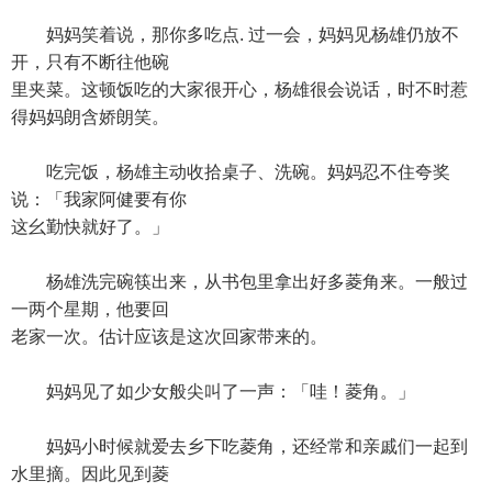
妈妈笑着说，那你多吃点. 过一会，妈妈见杨雄仍放不
开，只有不断往他碗
里夹菜。这顿饭吃的大家很开心，杨雄很会说话，时不时惹
得妈妈朗含娇朗笑。
吃完饭，杨雄主动收拾桌子、洗碗。妈妈忍不住夸奖
说：「我家阿健要有你
这幺勤快就好了。」
杨雄洗完碗筷出来，从书包里拿出好多菱角来。一般过
一两个星期，他要回
老家一次。估计应该是这次回家带来的。
妈妈见了如少女般尖叫了一声：「哇！菱角。」
妈妈小时候就爱去乡下吃菱角，还经常和亲戚们一起到
水里摘。因此见到菱