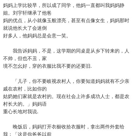
妈妈上学比较早，所以成了同学，他妈一直都叫我妈妈静
姐。刘宇轩继承了他爸
妈的优点，从小就像玉般漂亮，甚至有点像女生，妈妈那时
就说他长大了会迷倒
好多人，他妈妈总是会意一笑。
我告诉妈妈，不是，这学期的同桌是从乡下转来的，人
不帅，但也不丑，家
境不怎幺好，穿的衣服比我不要的还要旧.
「儿子，你不要岐视农村人，你要知道妈妈就有不少亲
戚在农村，比如你的
姑奶她们家就是农村的。现在社会上许多成功人士，都是农
村长大的。」妈妈语
重心长地对我说.
晚饭后，妈妈打开衣橱收拾衣服时，拿出两件外套给
我：「这是你爸爸以前