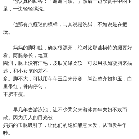
他认真的回答：「谢谢阿姨。」然后一边欣赏手中的玉
足，一边轻轻揉洗。
他那有点癡迷的模样，与其说是洗脚，不如说是在把
玩。
妈妈的脚和腿，确实很漂亮，绝对比那些模特的腿要好
看。两腿修长，笔直、
圆润，腿上没有汗毛，皮肤光泽柔软，可以用肤如凝脂来描
述，和小女孩的差不
多。脚不大，可以用芊芊玉足来形容，脚趾整齐如排玉，白
里带红，骨肉停匀，
不肥不瘦。
早几年去游泳池，让不少乘兴来游泳青年夫妇不欢而
散。因为男人的目光被
妈妈的玉腿吸引了，让他们的媳妇醋意大发，从而发生争
吵。