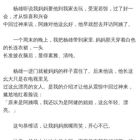
杨雄听说我妈妈要他到我家去玩，受宠若惊，过了好一
会，才从惊喜和兴奋
中回过神来说，阿姨对他这幺好，他早就想去拜访阿姨了。
一个周末的晚上，我把杨雄带到家里. 妈妈那天穿着白色
的长连衣裙，一头
长发披在脑后，显得素雅、清纯。
杨雄一进门就被妈妈的样子震住了。后来他说，他长这
幺大只是在电视里见
过这幺漂亮的女人。是我的介绍才让他从震惊中回过神来，
尴尬地红着脸说：
「原来是阿姨哦，我还以为是阿健的姐姐，这幺年轻、漂
亮。」
这句恭维话，让我妈妈抿嘴而笑，开心不已。