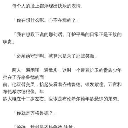
每个人的脸上都浮现出快乐的表情。
「你在想什么呢。心不在焉的？」
「我在想殿下说的那句话。守护平民的日常正是王族的
职责」
「必须药守护啊。就算只是为了那些笑颜」
两人一遍闲聊一遍散步，这时一个带着护卫的贵族少年
挡在了齐格鲁德的面
前。他双臂交叉，抬起头看着齐格鲁德。银发紫瞳。五官和
布伦希尔德很像。年
龄大概在十二岁左右。应该是布伦希尔德年龄悬殊的弟弟。
「你就是齐格鲁德？」
「的确。我就是齐格鲁德·法兰」