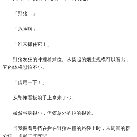
「野猪！」
「危险啊」
「谁来抓住它！」
野猪发狂的冲撞着摊位。从扬起的烟尘规模可以看出，
它的体格恐怕不小。
「借用一下！」
从靶摊看板娘手上拿来了弓。
虽然弓身很小，但弦意外的拉的很紧。
当我握着弓挡在拦在野猪冲撞的路径上时，从周围的群
众中，响起了阵阵悲