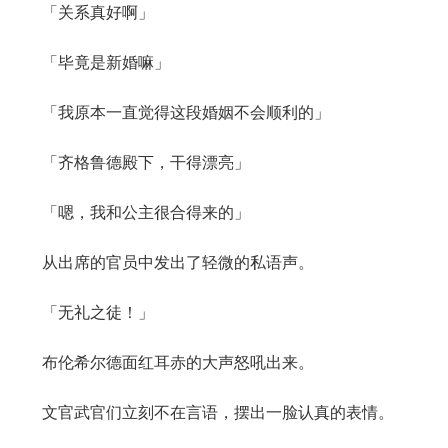
「关系真好啊」
「毕竟是新婚嘛」
「我原本一直觉得这段婚姻不会顺利的」
「齐格鲁德殿下，干得漂亮」
「嗯，我和公主很合得来的」
从出席的官员中发出了轻微的私语声。
「无礼之徒！」
布伦希尔德面红耳赤的大声怒吼出来。
文官武官们立刻不在言语，摆出一脸认真的表情。