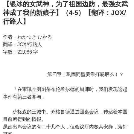
【银冰的女武神，为了祖国边防，最强女武
神成了我的新娘子】（4-5）【翻译：JOX/
行路人】
作者：わかつき ひかる
翻译：JOX/行路人
字数：22,086 字
第四章：巩固同盟要靠打屁股么！？
「在审讯企图刺杀布伦希尔德的厨师时，我们发现这起
事件有第三者参与」
萨格森的王城中。齐格鲁德通过圆桌会议，传达着本国
目前所得到的情报。
虽然出席会议的有二十几个人，但会议厅内极其安静，落针