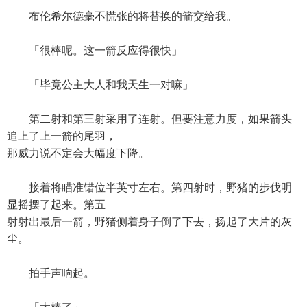
布伦希尔德毫不慌张的将替换的箭交给我。
「很棒呢。这一箭反应得很快」
「毕竟公主大人和我天生一对嘛」
第二射和第三射采用了连射。但要注意力度，如果箭头
追上了上一箭的尾羽，
那威力说不定会大幅度下降。
接着将瞄准错位半英寸左右。第四射时，野猪的步伐明
显摇摆了起来。第五
射射出最后一箭，野猪侧着身子倒了下去，扬起了大片的灰
尘。
拍手声响起。