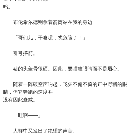
鸣。
布伦希尔德则拿着箭筒站在我的身边
「哥们儿，干嘛呢，忒危险了！」
引弓搭箭。
猪的头盖骨很硬。因此，要瞄准眼睛而不是眉心。
随着一阵破空声响起，飞矢不偏不倚的正中野猪的眼
睛，但它奔跑的速度并
没有因此衰减。
「哇啊——」
人群中又发出了绝望的声音。