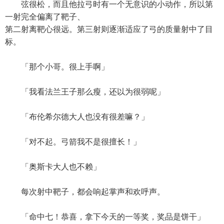
弦很松，而且他拉弓时有一个无意识的小动作，所以第
一射完全偏离了靶子、
第二射离靶心很远。第三射则逐渐适应了弓的质量射中了目
标。
「那个小哥。很上手啊」
「我看法兰王子那么瘦，还以为很弱呢」
「布伦希尔德大人也没有很差嘛？」
「对不起。弓箭我不是很擅长！」
「奥斯卡大人也不赖」
每次射中靶子，都会响起掌声和欢呼声。
「命中七！恭喜，拿下今天的一等奖，奖品是饼干」