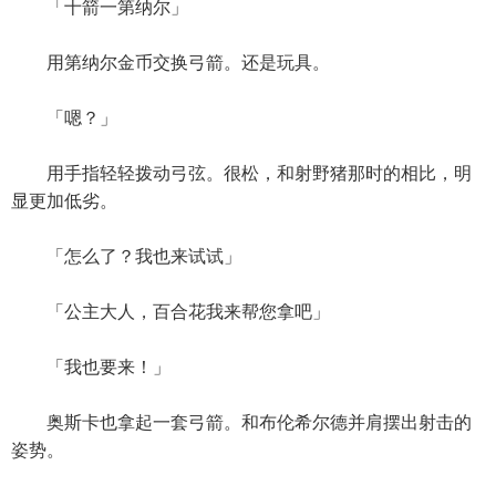
「十箭一第纳尔」
用第纳尔金币交换弓箭。还是玩具。
「嗯？」
用手指轻轻拨动弓弦。很松，和射野猪那时的相比，明
显更加低劣。
「怎么了？我也来试试」
「公主大人，百合花我来帮您拿吧」
「我也要来！」
奥斯卡也拿起一套弓箭。和布伦希尔德并肩摆出射击的
姿势。