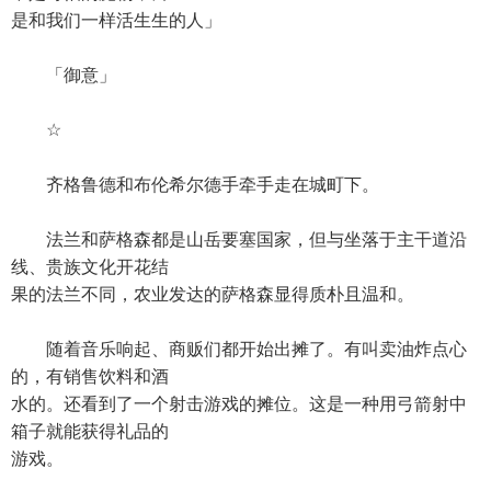
是和我们一样活生生的人」
「御意」
☆
齐格鲁德和布伦希尔德手牵手走在城町下。
法兰和萨格森都是山岳要塞国家，但与坐落于主干道沿
线、贵族文化开花结
果的法兰不同，农业发达的萨格森显得质朴且温和。
随着音乐响起、商贩们都开始出摊了。有叫卖油炸点心
的，有销售饮料和酒
水的。还看到了一个射击游戏的摊位。这是一种用弓箭射中
箱子就能获得礼品的
游戏。