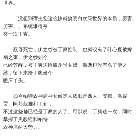
世界。
「没想到宿主您这么快就搞明白次级世界的本质，厉害
厉害。」系统难得夸
奖一次丁爽。
殿母死亡，伊之纱被丁爽控制，也就没有了叶心夏被嫁
祸之事。伊之纱如今
已经苏醒，被丁爽送给撒朗当女奴，撒朗也没有杀了伊之
纱，留下来给丁爽当个
暖床丫头。
如今帕特农神庙神女候选人依旧是四人，安德、潘妮
贾、阿莎蕊雅和丁菲，
不过这些都已经是丁爽的人了。可以说，丁爽这一次，同时
掌握了黑教廷和帕特
农神庙两大势力。