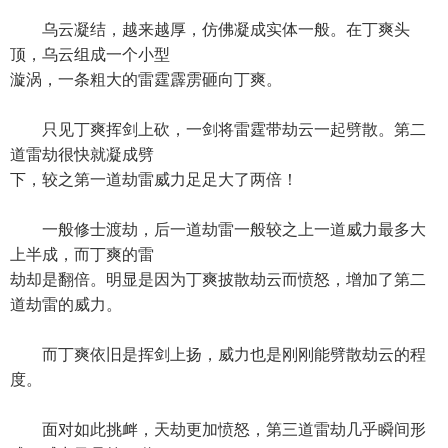
乌云凝结，越来越厚，仿佛凝成实体一般。在丁爽头
顶，乌云组成一个小型
漩涡，一条粗大的雷霆霹雳砸向丁爽。
只见丁爽挥剑上砍，一剑将雷霆带劫云一起劈散。第二
道雷劫很快就凝成劈
下，较之第一道劫雷威力足足大了两倍！
一般修士渡劫，后一道劫雷一般较之上一道威力最多大
上半成，而丁爽的雷
劫却是翻倍。明显是因为丁爽披散劫云而愤怒，增加了第二
道劫雷的威力。
而丁爽依旧是挥剑上扬，威力也是刚刚能劈散劫云的程
度。
面对如此挑衅，天劫更加愤怒，第三道雷劫几乎瞬间形