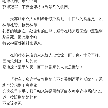
输掉决赛。最终中国
获得冠军，丁爽也即将来到最终的收网。
大赛结束众人来到希腊领取奖励，中国队的奖品是一次
神印礼赞。接受神印
礼赞的地点在一处偏僻的山峰，殿母在结束返回途中遭遇刺
杀身死。因此整个帕
特农神庙都被封锁起来。
在帕特农神庙的众人皆人心惶惶，而丁爽却十分平静。
因为策划这一切的就
是他这个冠军队员！而干掉殿母的人就是撒朗！
「宿主，您这样破坏剧情会不会受到严重的反噬？」系
统也没想到丁爽竟然
会这么早下手，殿母帕米诗是黑教廷白衣教皇这事系统也知
道，按照剧情她此时
不应该身死。