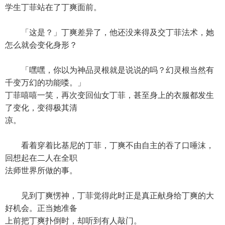
学生丁菲站在了丁爽面前。
「这是？」丁爽差异了，他还没来得及交丁菲法术，她
怎么就会变化身形？
「嘿嘿，你以为神品灵根就是说说的吗？幻灵根当然有
千变万幻的功能喽。」
丁菲嘻嘻一笑，再次变回仙女丁菲，甚至身上的衣服都发生
了变化，变得极其清
凉。
看着穿着比基尼的丁菲，丁爽不由自主的吞了口唾沫，
回想起在二人在全职
法师世界所做的事。
见到丁爽愣神，丁菲觉得此时正是真正献身给丁爽的大
好机会。正当她准备
上前把丁爽扑倒时，却听到有人敲门。