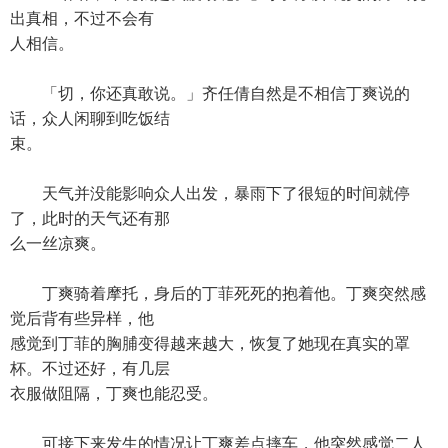
出真相，不过不会有
人相信。
「切，你还真敢说。」齐任倩自然是不相信丁爽说的
话，众人闲聊到吃饭结
束。
天气并没能影响众人出发，暴雨下了很短的时间就停
了，此时的天气还有那
么一丝凉爽。
丁爽骑着摩托，身后的丁菲死死的抱着他。丁爽突然感
觉后背有些异样，他
感觉到丁菲的胸脯变得越来越大，恢复了她现在真实的罩
杯。不过还好，有几层
衣服做阻隔，丁爽也能忍受。
可接下来发生的情况让丁爽差点摔车，他突然感觉二人