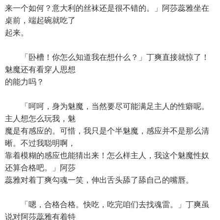
来一个如何？意大利的丝袜还是很不错的。」阿莎蕊雅坐在
桌前，端起碗就吃了
起来。
「卧槽！你怎么知道我在想什么？」丁爽直接就惊了！
魅魔还有看穿人思想
的能力吗？
「呵呵，身为魅魔，当然要尽可能满足主人的性癖呢。
主人想怎么玩我，魅
魔是有感应的。可惜，我只是个半魅魔，感应并不是那么清
晰。不过我聪明啊，
靠着模糊的感应也能猜出来！怎么样主人，我这个魅魔性奴
还算合格吧。」阿莎
蕊雅对着丁爽勾魂一笑，伸出舌头舔了舔自己的嘴唇。
「嗯，合格合格。快吃，吃完咱们去找魂雷。」丁爽虽
说对阿莎蕊雅有着特