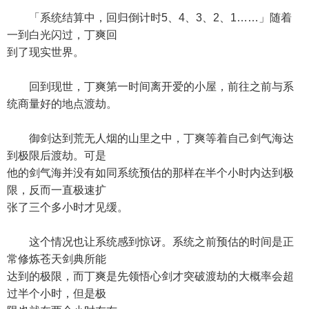
「系统结算中，回归倒计时5、4、3、2、1……」随着
一到白光闪过，丁爽回
到了现实世界。
回到现世，丁爽第一时间离开爱的小屋，前往之前与系
统商量好的地点渡劫。
御剑达到荒无人烟的山里之中，丁爽等着自己剑气海达
到极限后渡劫。可是
他的剑气海并没有如同系统预估的那样在半个小时内达到极
限，反而一直极速扩
张了三个多小时才见缓。
这个情况也让系统感到惊讶。系统之前预估的时间是正
常修炼苍天剑典所能
达到的极限，而丁爽是先领悟心剑才突破渡劫的大概率会超
过半个小时，但是极