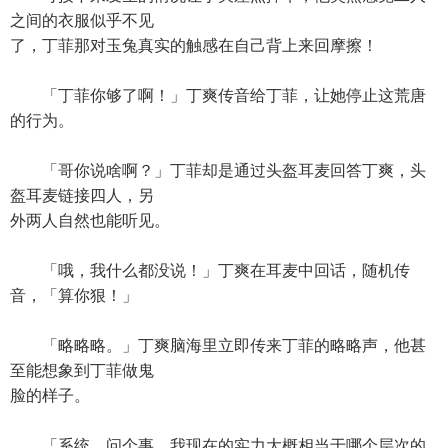
之间的衣服似乎不见
了，丁菲那对玉兔真实的触感在自己背上来回摩擦！
「丁菲你够了啊！」丁爽传音给丁菲，让她停止这荒唐
的行为。
「哥你说啥啊？」丁菲却是通过头盔耳麦回答丁爽，头
盔耳麦链接四人，另
外两人自然也能听见。
「哦，我什么都没说！」丁爽在耳麦中回话，随机传
音，「算你狠！」
「略略略。」丁爽脑海里立即传来丁菲的略略声，他甚
至能想象到丁菲做鬼
脸的样子。
「系统，问个事。我现在的实力大概相当于哪个层次的