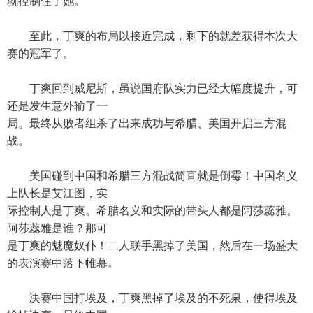
就控制住了她。
至此，丁爽的布局以接近完成，剩下的就差获得本次大
赛的冠军了。
丁爽回到威尼斯，虽说国府队实力已经大幅度提升，可
还是发生意外输了一
局。最终从败者组杀了出来成功与希腊、美国开启三方混
战。
美国碰到中国和希腊三方混战简直就是倒霉！中国名义
上队长是艾江图，实
际控制人是丁爽。希腊名义和实际的带头人都是阿莎蕊雅。
阿莎蕊雅是谁？那可
是丁爽的魅魔奴仆！二人联手黑掉了美国，然后在一场盛大
的表演赛中落下帷幕。
决赛中国打埃及，丁爽黑掉了埃及的不死泉，使得埃及