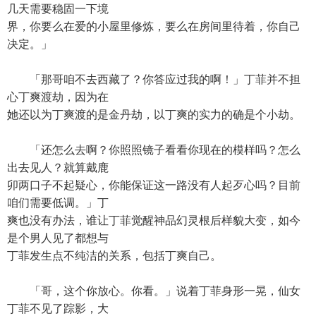
几天需要稳固一下境
界，你要么在爱的小屋里修炼，要么在房间里待着，你自己
决定。」
「那哥咱不去西藏了？你答应过我的啊！」丁菲并不担
心丁爽渡劫，因为在
她还以为丁爽渡的是金丹劫，以丁爽的实力的确是个小劫。
「还怎么去啊？你照照镜子看看你现在的模样吗？怎么
出去见人？就算戴鹿
卯两口子不起疑心，你能保证这一路没有人起歹心吗？目前
咱们需要低调。」丁
爽也没有办法，谁让丁菲觉醒神品幻灵根后样貌大变，如今
是个男人见了都想与
丁菲发生点不纯洁的关系，包括丁爽自己。
「哥，这个你放心。你看。」说着丁菲身形一晃，仙女
丁菲不见了踪影，大