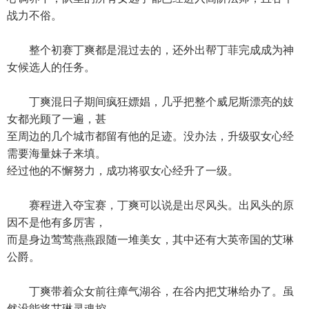
战力不俗。
整个初赛丁爽都是混过去的，还外出帮丁菲完成成为神
女候选人的任务。
丁爽混日子期间疯狂嫖娼，几乎把整个威尼斯漂亮的妓
女都光顾了一遍，甚
至周边的几个城市都留有他的足迹。没办法，升级驭女心经
需要海量妹子来填。
经过他的不懈努力，成功将驭女心经升了一级。
赛程进入夺宝赛，丁爽可以说是出尽风头。出风头的原
因不是他有多厉害，
而是身边莺莺燕燕跟随一堆美女，其中还有大英帝国的艾琳
公爵。
丁爽带着众女前往瘴气湖谷，在谷内把艾琳给办了。虽
然没能将艾琳灵魂控