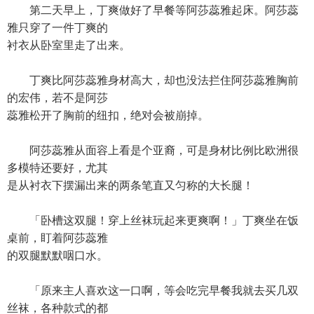
第二天早上，丁爽做好了早餐等阿莎蕊雅起床。阿莎蕊
雅只穿了一件丁爽的
衬衣从卧室里走了出来。
丁爽比阿莎蕊雅身材高大，却也没法拦住阿莎蕊雅胸前
的宏伟，若不是阿莎
蕊雅松开了胸前的纽扣，绝对会被崩掉。
阿莎蕊雅从面容上看是个亚裔，可是身材比例比欧洲很
多模特还要好，尤其
是从衬衣下摆漏出来的两条笔直又匀称的大长腿！
「卧槽这双腿！穿上丝袜玩起来更爽啊！」丁爽坐在饭
桌前，盯着阿莎蕊雅
的双腿默默咽口水。
「原来主人喜欢这一口啊，等会吃完早餐我就去买几双
丝袜，各种款式的都