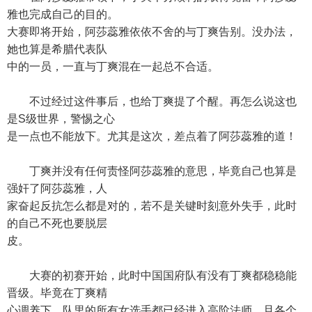
雅也完成自己的目的。
大赛即将开始，阿莎蕊雅依依不舍的与丁爽告别。没办法，
她也算是希腊代表队
中的一员，一直与丁爽混在一起总不合适。
不过经过这件事后，也给丁爽提了个醒。再怎么说这也
是S级世界，警惕之心
是一点也不能放下。尤其是这次，差点着了阿莎蕊雅的道！
丁爽并没有任何责怪阿莎蕊雅的意思，毕竟自己也算是
强奸了阿莎蕊雅，人
家奋起反抗怎么都是对的，若不是关键时刻意外失手，此时
的自己不死也要脱层
皮。
大赛的初赛开始，此时中国国府队有没有丁爽都稳稳能
晋级。毕竟在丁爽精
心调养下，队里的所有女选手都已经进入高阶法师，且各个