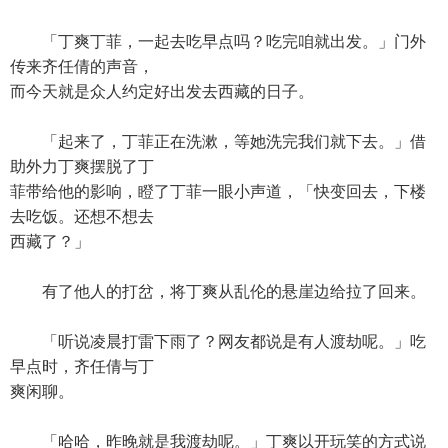
「丁爽丁菲，一起去吃早点吗？吃完咱就出发。」门外
传来齐任倩的声音，
而今天就是众人约定好出发去西藏的日子。
「起来了，丁菲正在洗漱，等她洗完我们就下去。」借
助外力丁爽摆脱了丁
菲带给他的影响，瞪了丁菲一眼小声道，「快变回去，下楼
去吃饭。还想不想去
西藏了？」
有了他人的打岔，将丁爽从乱伦的悬崖边给拉了回来。
「听说凌晨打雷下雨了？网友都说是有人渡劫呢。」吃
早点时，齐任倩与丁
爽闲聊。
「哈哈，昨晚就是我渡劫呢。」丁爽以开玩笑的方式说