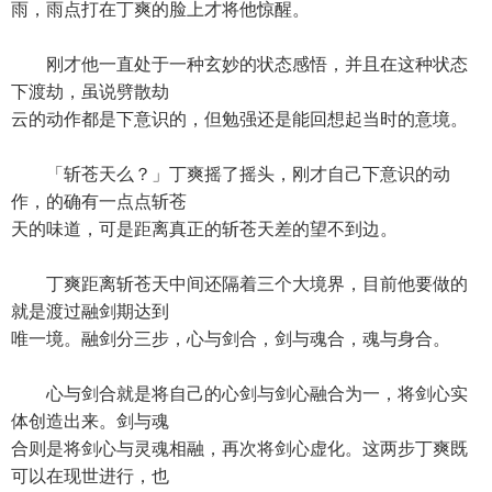
雨，雨点打在丁爽的脸上才将他惊醒。
刚才他一直处于一种玄妙的状态感悟，并且在这种状态
下渡劫，虽说劈散劫
云的动作都是下意识的，但勉强还是能回想起当时的意境。
「斩苍天么？」丁爽摇了摇头，刚才自己下意识的动
作，的确有一点点斩苍
天的味道，可是距离真正的斩苍天差的望不到边。
丁爽距离斩苍天中间还隔着三个大境界，目前他要做的
就是渡过融剑期达到
唯一境。融剑分三步，心与剑合，剑与魂合，魂与身合。
心与剑合就是将自己的心剑与剑心融合为一，将剑心实
体创造出来。剑与魂
合则是将剑心与灵魂相融，再次将剑心虚化。这两步丁爽既
可以在现世进行，也