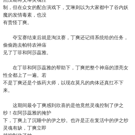
制，但在众女的配合演戏下，艾琳则以为大家都中了谷内妖
魔的发情毒素，也没
有责怪丁爽。
夺宝赛结束后就是淘汰赛，丁爽还记得系统给的任务，
偷偷跑去帕特农神庙
见了丁菲和阿莎蕊雅。
在丁菲和阿莎蕊雅的帮助下，丁爽把整个神庙的漂亮女
性全都上了一遍。若
不是丁爽还是个炼药大师，以现在莫凡的肉体还真扛不下
来。
这期间最令丁爽感到欣喜的是他竟然灵魂控制了伊之
纱！在阿莎蕊雅的掩护
下，丁爽上了沉睡中的伊之纱。也许是正在复活中的伊之纱
灵魂有缺，丁爽立即