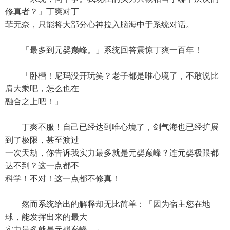
修真者？」丁爽对丁
菲无奈，只能将大部分心神拉入脑海中于系统对话。
「最多到元婴巅峰。」系统回答震惊丁爽一百年！
「卧槽！尼玛没开玩笑？老子都是唯心境了，不敢说比
肩大乘吧，怎么也在
融合之上吧！」
丁爽不服！自己已经达到唯心境了，剑气海也已经扩展
到了极限，甚至渡过
一次天劫，你告诉我实力最多就是元婴巅峰？连元婴极限都
达不到？这一点都不
科学！不对！这一点都不修真！
然而系统给出的解释却无比简单：「因为宿主您在地
球，能发挥出来的最大
实力最多就是元婴巅峰。」