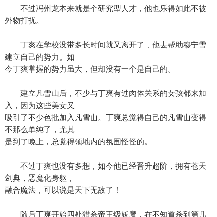
不过冯州龙本来就是个研究型人才，他也乐得如此不被
外物打扰。
丁爽在学校没带多长时间就又离开了，他去帮助穆宁雪
建立自己的势力。如
今丁爽掌握的势力虽大，但却没有一个是自己的。
建立凡雪山后，不少与丁爽有过肉体关系的女孩都来加
入，因为这些美女又
吸引了不少色批加入凡雪山。丁爽总觉得自己的凡雪山变得
不那么单纯了，尤其
是到了晚上，总觉得领地内的氛围怪怪的。
不过丁爽也没有多想，如今他已经晋升超阶，拥有苍天
剑典，恶魔化身躯，
融合魔法，可以说是天下无敌了！
随后丁爽开始四处猎杀帝王级妖魔，在不知道杀到第几