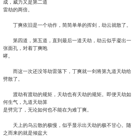
成，威力又是第二道
雷劫的两倍。
丁爽依旧是一个动作，简简单单的挥剑，劫云就散了。
第四道，第五道，直到最后一道天劫，劫云似乎凝出一
张面孔，对着丁爽咆
哮。
而这一次还没等劫雷落下，丁爽就一剑将第九道天劫给
劈散了。
渡劫有渡劫的规矩，天劫也有天劫的规矩。即便天劫如
何生气，九道天劫算
是劈完了，无论如何也不能在为难丁爽。
天上的乌云散的极慢，似乎显示出天劫的极不甘心。随
之而来的就是倾盆大