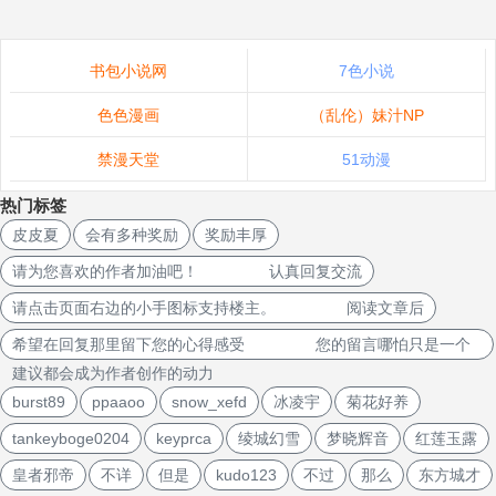
书包小说网
7色小说
色色漫画
（乱伦）妹汁NP
禁漫天堂
51动漫
热门标签
皮皮夏
会有多种奖励
奖励丰厚
请为您喜欢的作者加油吧！ 认真回复交流
请点击页面右边的小手图标支持楼主。 阅读文章后
希望在回复那里留下您的心得感受 您的留言哪怕只是一个
建议都会成为作者创作的动力
burst89
ppaaoo
snow_xefd
冰凌宇
菊花好养
tankeyboge0204
keyprca
绫城幻雪
梦晓辉音
红莲玉露
皇者邪帝
不详
但是
kudo123
不过
那么
东方城才