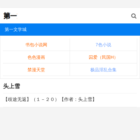
第一文学城
书包小说网
7色小说
色色漫画
囚爱（民国H）
禁漫天堂
极品淫乱合集
头上雪
【歧途无返】（１－２０）【作者：头上雪】