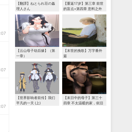
【翻譯】ねとられ荘の姦
【重返17岁】第三章 前世
理人さん
的盲点+第四章 意料之外
的相认+番外篇（本文为女
主第一视角，两万字更
新）
:07
【云山母子劫后缘】（第
【末世的挽歌】万字番外
一章）
篇
:07
【世界影响者前传】我们
【末日中的母子】第三十
平凡的一天 (上)
四章 不太温暖的家，依旧
:07
温暖的妈妈（下） 两万字
大更新