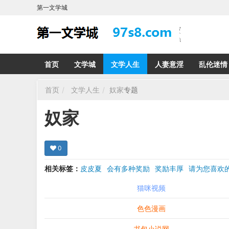
第一文学城
首页
文学城
文学人生
人妻意淫
乱伦迷情
首页
文学人生
奴家
专题
奴家
0
相关标签：
皮皮夏
会有多种奖励
奖励丰厚
请为您喜
希望在回复那里留下您的心得感受 您的留言哪怕只
猫咪视频
色色漫画
书包小说网