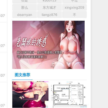
但是
kudo123
不过
那么
东方城才
xingxing209
dearnyan
liangz876
不
:07
:07
图文推荐
:07
:07