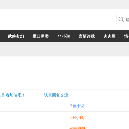
武侠玄幻
重口另类
**小说
言情连载
肉肉屋
情
欢的作者加油吧！ 认真回复交流
是一个建议都会成为作者创作的动力
7色小说
5H小说
娇妻很甜