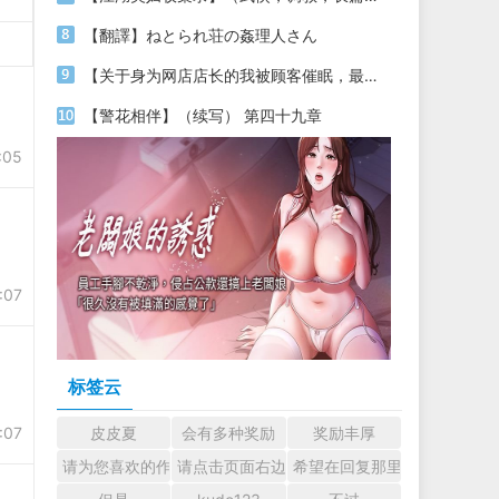
【翻譯】ねとられ荘の姦理人さん
【关于身为网店店长的我被顾客催眠，最终堕落为丝袜发情母狗这件事】（18～20）
【警花相伴】（续写） 第四十九章
:05
:07
标签云
:07
皮皮夏
会有多种奖励
奖励丰厚
请为您喜欢的作者加油吧！ 认真回复交流
请点击页面右边的小手图标支持楼主。
希望在回复那里留下您的心