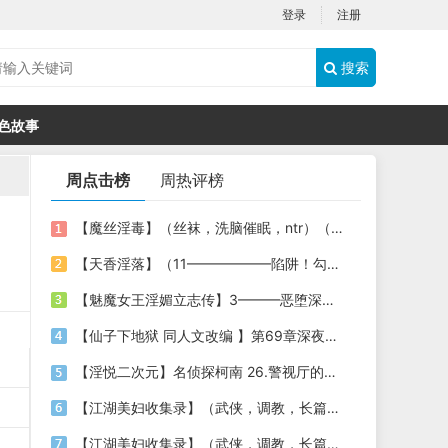
登录
注册
搜索
色故事
周点击榜
周热评榜
【魔丝淫毒】（丝袜，洗脑催眠，ntr）（24）（我不想）
【天香淫落】（11——————陷阱！勾结的警局调教（下））
【魅魔女王淫媚立志传】3———恶堕深渊的开端
【仙子下地狱 同人文改编 】第69章深夜窥淫戏 交心与交性(二)(纯爱+各种情趣玩法)
【淫悦二次元】名侦探柯南 26.警视厅的隐藏淫娃
【江湖美妇收集录】（武侠，调教，长篇）（6）（师娘篇）
【江湖美妇收集录】（武侠，调教，长篇）（13）（下山历练篇）