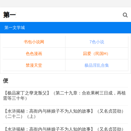
第一文学城
书包小说网
7色小说
色色漫画
囚爱（民国H）
禁漫天堂
极品淫乱合集
便
【极品家丁之孽龙叛父】（第二十九章：合欢果树三日成，再植
需等三十年）
【水浒揭秘：高衙内与林娘子不为人知的故事】（又名贞芸劫）
（二十二）（上）
【水浒揭秘：高衙内与林娘子不为人知的故事】（又名贞芸劫）