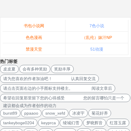
书包小说网
7色小说
色色漫画
（乱伦）妹汁NP
禁漫天堂
51动漫
热门标签
皮皮夏
会有多种奖励
奖励丰厚
请为您喜欢的作者加油吧！ 认真回复交流
请点击页面右边的小手图标支持楼主。 阅读文章后
希望在回复那里留下您的心得感受 您的留言哪怕只是一个
建议都会成为作者创作的动力
burst89
ppaaoo
snow_xefd
冰凌宇
菊花好养
tankeyboge0204
keyprca
绫城幻雪
梦晓辉音
红莲玉露