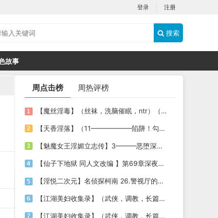
登录
注册
搜索
色故事
周点击榜
周热评榜
【魔丝淫毒】（丝袜，洗脑催眠，ntr）（24）（我不想）
【天香淫落】（11——————陷阱！勾结的警局调教（下））
【魅魔女王淫媚立志传】3———恶堕深渊的开端
【仙子下地狱 同人文改编 】第69章深夜窥淫戏 交心与交性(二)(纯爱+各种情趣玩法)
【淫悦二次元】名侦探柯南 26.警视厅的隐藏淫娃
【江湖美妇收集录】（武侠，调教，长篇）（6）（师娘篇）
【江湖美妇收集录】（武侠，调教，长篇）（13）（下山历练篇）