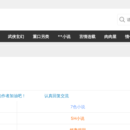
武侠玄幻
重口另类
**小说
言情连载
肉肉屋
情
欢的作者加油吧！ 认真回复交流
是一个建议都会成为作者创作的动力
7色小说
5H小说
娇妻很甜