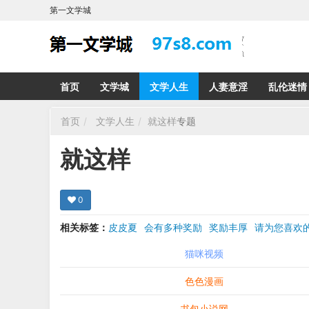
第一文学城
首页
文学城
文学人生
人妻意淫
乱伦迷情
首页
文学人生
就这样
专题
就这样
0
相关标签：
皮皮夏
会有多种奖励
奖励丰厚
请为您喜
希望在回复那里留下您的心得感受 您的留言哪怕只
猫咪视频
色色漫画
书包小说网