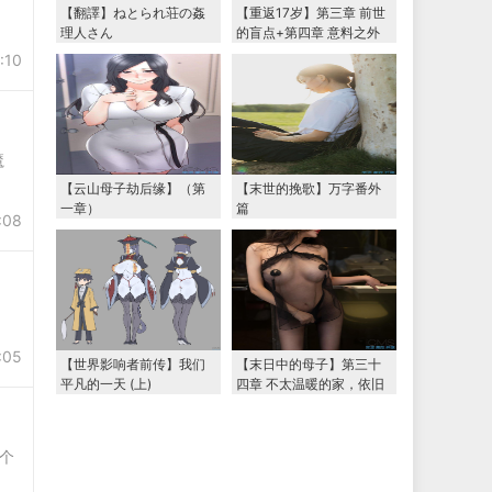
【翻譯】ねとられ荘の姦
【重返17岁】第三章 前世
理人さん
的盲点+第四章 意料之外
的相认+番外篇（本文为女
:10
主第一视角，两万字更
新）
魔
【云山母子劫后缘】（第
【末世的挽歌】万字番外
一章）
篇
:08
:05
【世界影响者前传】我们
【末日中的母子】第三十
平凡的一天 (上)
四章 不太温暖的家，依旧
温暖的妈妈（下） 两万字
大更新
换个