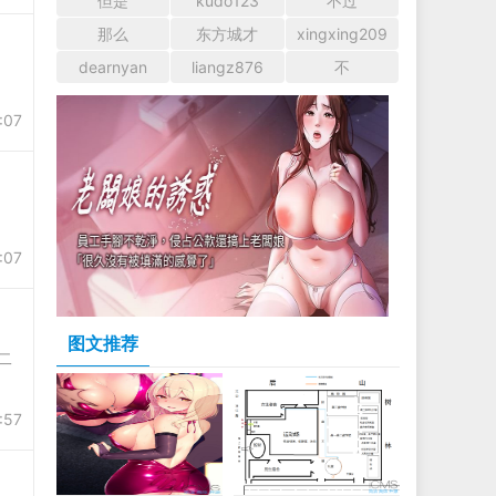
但是
kudo123
不过
那么
东方城才
xingxing209
dearnyan
liangz876
不
:07
:07
图文推荐
第二
:57