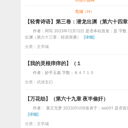
危城（H）
【轻青诗语】第三卷：潜龙出渊（第六十四章
作者：同写 2023年12月12日 是否本站首发：是 字数：65
出渊（第六十三章：轻语突袭）
[详细]
分类：
文学城
【我的灵根痒痒的】（１
作者：妙手玉裁 字数：８４７１
分类：
武侠玄幻
【万花劫】（第六十九章 夜半偷奸）
作者： 襄王无梦 2023/01/09发表于：s
[详细]
分类：
文学城