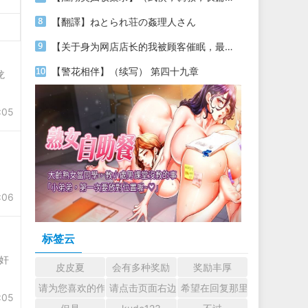
【翻譯】ねとられ荘の姦理人さん
【关于身为网店店长的我被顾客催眠，最终堕落为丝袜发情母狗这件事】（18～20）
【警花相伴】（续写） 第四十九章
龙
:05
:06
标签云
奸
皮皮夏
会有多种奖励
奖励丰厚
请为您喜欢的作者加油吧！ 认真回复交流
请点击页面右边的小手图标支持楼主。
希望在回复那里留下您的心
:05