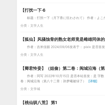
【打扰一下·6
标题：打扰一下（月下香に狂わされて） 作者：よこたて 地址：htt
分类：
文学人生
【狐仙】风骚蚀骨的熟女老师竟是雌雄同体的
作者：吉米佳丽 2024/09/06发表于： pixiv 是否
分类：
文学人生
【卿君怜妾】（姐偷）第二卷：闽城沿海（第
作者：同写 2022年10月15日 是否本站首发：是 字数：7
卷：闽城沿海（第八十二章：孙梦曦被绿了）
[详细]
分类：
文学城
【桃仙驯八荒】 第1