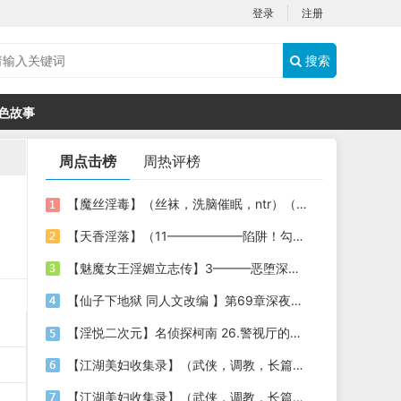
登录
注册
搜索
色故事
周点击榜
周热评榜
【魔丝淫毒】（丝袜，洗脑催眠，ntr）（24）（我不想）
【天香淫落】（11——————陷阱！勾结的警局调教（下））
【魅魔女王淫媚立志传】3———恶堕深渊的开端
【仙子下地狱 同人文改编 】第69章深夜窥淫戏 交心与交性(二)(纯爱+各种情趣玩法)
【淫悦二次元】名侦探柯南 26.警视厅的隐藏淫娃
【江湖美妇收集录】（武侠，调教，长篇）（6）（师娘篇）
【江湖美妇收集录】（武侠，调教，长篇）（13）（下山历练篇）