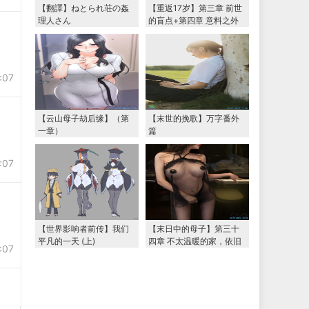
【翻譯】ねとられ荘の姦
【重返17岁】第三章 前世
理人さん
的盲点+第四章 意料之外
的相认+番外篇（本文为女
主第一视角，两万字更
新）
:07
【云山母子劫后缘】（第
【末世的挽歌】万字番外
一章）
篇
:07
【世界影响者前传】我们
【末日中的母子】第三十
平凡的一天 (上)
四章 不太温暖的家，依旧
:07
温暖的妈妈（下） 两万字
大更新