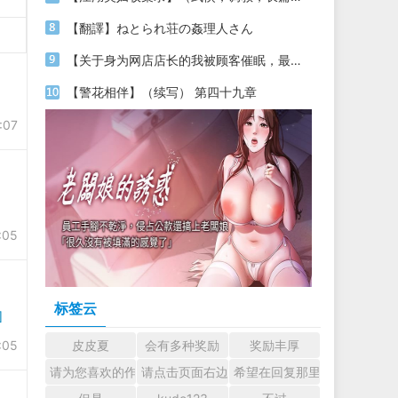
【翻譯】ねとられ荘の姦理人さん
【关于身为网店店长的我被顾客催眠，最终堕落为丝袜发情母狗这件事】（18～20）
【警花相伴】（续写） 第四十九章
:07
:05
标签云
]
:05
皮皮夏
会有多种奖励
奖励丰厚
请为您喜欢的作者加油吧！ 认真回复交流
请点击页面右边的小手图标支持楼主。
希望在回复那里留下您的心