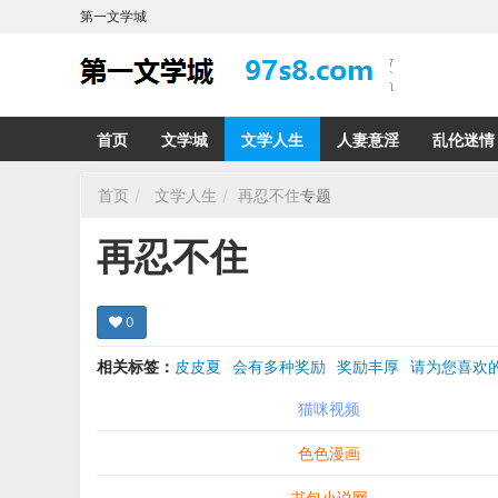
第一文学城
首页
文学城
文学人生
人妻意淫
乱伦迷情
首页
文学人生
再忍不住
专题
再忍不住
0
相关标签：
皮皮夏
会有多种奖励
奖励丰厚
请为您喜
希望在回复那里留下您的心得感受 您的留言哪怕只
猫咪视频
色色漫画
书包小说网