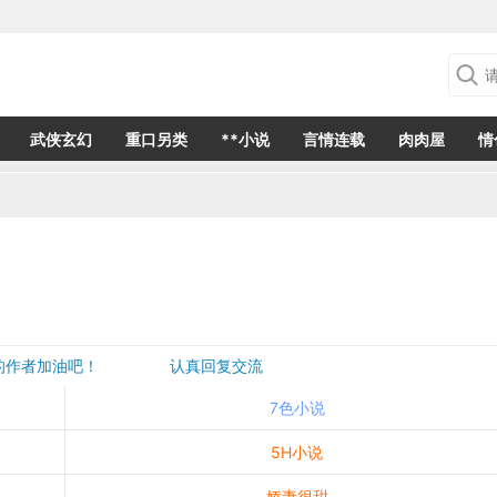
武侠玄幻
重口另类
**小说
言情连载
肉肉屋
情
欢的作者加油吧！ 认真回复交流
是一个建议都会成为作者创作的动力
7色小说
5H小说
娇妻很甜