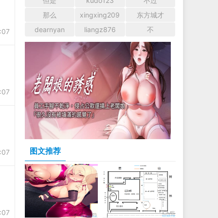
但是
kudo123
不过
那么
xingxing209
东方城才
dearnyan
liangz876
不
:07
:07
图文推荐
:07
:07