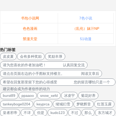
书包小说网
7色小说
色色漫画
（乱伦）妹汁NP
禁漫天堂
51动漫
热门标签
皮皮夏
会有多种奖励
奖励丰厚
请为您喜欢的作者加油吧！ 认真回复交流
请点击页面右边的小手图标支持楼主。 阅读文章后
希望在回复那里留下您的心得感受 您的留言哪怕只是一个
建议都会成为作者创作的动力
burst89
ppaaoo
snow_xefd
冰凌宇
菊花好养
tankeyboge0204
keyprca
绫城幻雪
梦晓辉音
红莲玉露
皇者邪帝
不详
但是
kudo123
不过
那么
东方城才