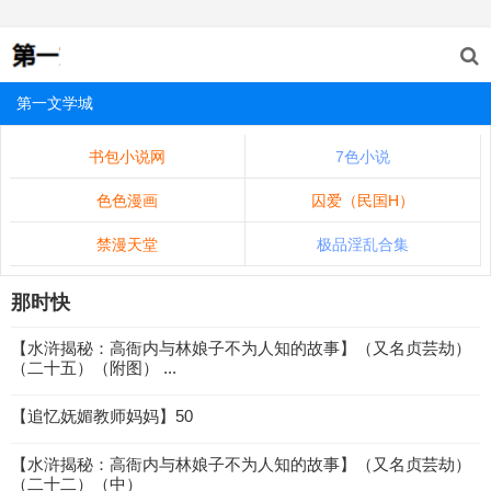
第一文学城
书包小说网
7色小说
色色漫画
囚爱（民国H）
禁漫天堂
极品淫乱合集
那时快
【水浒揭秘：高衙内与林娘子不为人知的故事】（又名贞芸劫）
（二十五）（附图） ...
【追忆妩媚教师妈妈】50
【水浒揭秘：高衙内与林娘子不为人知的故事】（又名贞芸劫）
（二十二）（中）