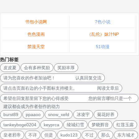
书包小说网
7色小说
色色漫画
（乱伦）妹汁NP
禁漫天堂
51动漫
热门标签
皮皮夏
会有多种奖励
奖励丰厚
请为您喜欢的作者加油吧！ 认真回复交流
请点击页面右边的小手图标支持楼主。 阅读文章后
希望在回复那里留下您的心得感受 您的留言哪怕只是一个
建议都会成为作者创作的动力
burst89
ppaaoo
snow_xefd
冰凌宇
菊花好养
tankeyboge0204
keyprca
绫城幻雪
梦晓辉音
红莲玉露
皇者邪帝
不详
但是
kudo123
不过
那么
东方城才