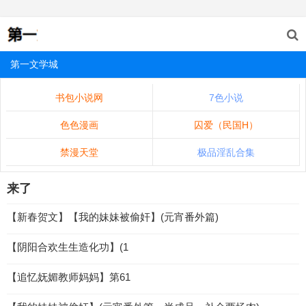
第一文学城
书包小说网
7色小说
色色漫画
囚爱（民国H）
禁漫天堂
极品淫乱合集
来了
【新春贺文】【我的妹妹被偷奸】(元宵番外篇)
【阴阳合欢生生造化功】(1
【追忆妩媚教师妈妈】第61