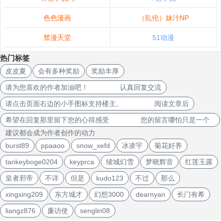
色色漫画
（乱伦）妹汁NP
禁漫天堂
51动漫
热门标签
皮皮夏
会有多种奖励
奖励丰厚
请为您喜欢的作者加油吧！ 认真回复交流
请点击页面右边的小手图标支持楼主。 阅读文章后
希望在回复那里留下您的心得感受 您的留言哪怕只是一个
建议都会成为作者创作的动力
burst89
ppaaoo
snow_xefd
冰凌宇
菊花好养
tankeyboge0204
keyprca
绫城幻雪
梦晓辉音
红莲玉露
皇者邪帝
不详
但是
kudo123
不过
那么
xingxing209
东方城才
幻想3000
dearnyan
长门有希
liangz876
廉访使
senglin08