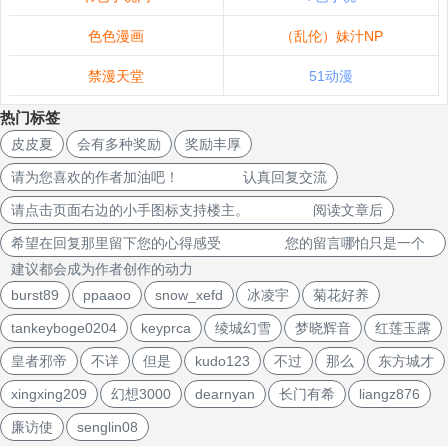
色色漫画
（乱伦）妹汁NP
禁漫天堂
51动漫
热门标签
皮皮夏
会有多种奖励
奖励丰厚
请为您喜欢的作者加油吧！ 认真回复交流
请点击页面右边的小手图标支持楼主。 阅读文章后
希望在回复那里留下您的心得感受 您的留言哪怕只是一个
建议都会成为作者创作的动力
burst89
ppaaoo
snow_xefd
冰凌宇
菊花好养
tankeyboge0204
keyprca
绫城幻雪
梦晓辉音
红莲玉露
皇者邪帝
不详
但是
kudo123
不过
那么
东方城才
xingxing209
幻想3000
dearnyan
长门有希
liangz876
廉访使
senglin08