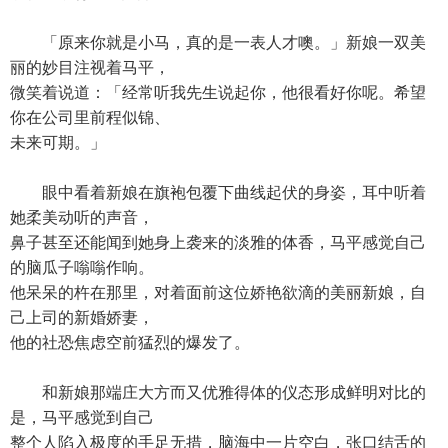
「原来你就是小马，真的是一表人才噢。」新娘一双美
丽的妙目注视着马平，
微笑着说道：「经常听我先生说起你，他很看好你呢。希望
你在公司里前程似锦、
未来可期。」
眼中看着新娘在旗袍包覆下曲线起伏的身姿，耳中听着
她柔美动听的声音，
鼻子甚至还能闻到她身上袭来的淡雅的体香，马平感觉自己
的脑瓜子嗡嗡作响。
他呆呆的杵在那里，对着面前这位娇艳欲滴的美丽新娘，自
己上司的新婚娇妻，
他的社恐焦虑空前猛烈的爆发了。
和新娘那端庄大方而又优雅得体的仪态形成鲜明对比的
是，马平感觉到自己
整个人陷入极度的手足无措，脑海中一片空白，张口结舌的