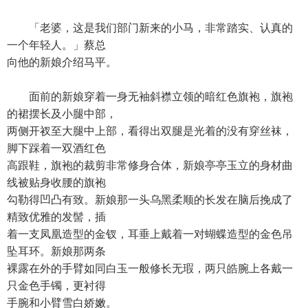
「老婆，这是我们部门新来的小马，非常踏实、认真的
一个年轻人。」蔡总
向他的新娘介绍马平。
面前的新娘穿着一身无袖斜襟立领的暗红色旗袍，旗袍
的裙摆长及小腿中部，
两侧开衩至大腿中上部，看得出双腿是光着的没有穿丝袜，
脚下踩着一双酒红色
高跟鞋，旗袍的裁剪非常修身合体，新娘亭亭玉立的身材曲
线被贴身收腰的旗袍
勾勒得凹凸有致。新娘那一头乌黑柔顺的长发在脑后挽成了
精致优雅的发髻，插
着一支凤凰造型的金钗，耳垂上戴着一对蝴蝶造型的金色吊
坠耳环。新娘那两条
裸露在外的手臂如同白玉一般修长无瑕，两只皓腕上各戴一
只金色手镯，更衬得
手腕和小臂雪白娇嫩。