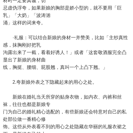
材时一定要真诚，切
忌虚伪浮夸，如果新娘的胸部是娇小型的，就不要用「巨
乳」「大奶」「波涛汹
涌」这样的词来夸。
·礼服：可以结合新娘的身材一并赞美，比如「主纱真性
感，抹胸刚好把乳
沟露出来了一截，看着好诱人！」或者「这套敬酒服完全凸
显出了新娘的身材曲
线，胸挺、腰细、屁股翘，真叫一个上凸下翘。」
2.夸新娘外表之下隐藏起来的用心之处。
新娘在婚礼当天所穿的贴身衣物，如内衣、内裤和丝
袜，往往也都是新娘专
门为自己的婚礼精心选配的，有些新娘还会特意对自己的私
处部位做一番精心修
饰。这些从外表看不到的用心之处隐藏在华丽的礼服衣裙之