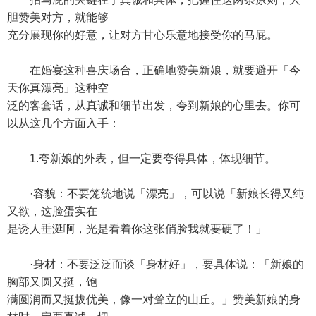
胆赞美对方，就能够
充分展现你的好意，让对方甘心乐意地接受你的马屁。
在婚宴这种喜庆场合，正确地赞美新娘，就要避开「今
天你真漂亮」这种空
泛的客套话，从真诚和细节出发，夸到新娘的心里去。你可
以从这几个方面入手：
1.夸新娘的外表，但一定要夸得具体，体现细节。
·容貌：不要笼统地说「漂亮」，可以说「新娘长得又纯
又欲，这脸蛋实在
是诱人垂涎啊，光是看着你这张俏脸我就要硬了！」
·身材：不要泛泛而谈「身材好」，要具体说：「新娘的
胸部又圆又挺，饱
满圆润而又挺拔优美，像一对耸立的山丘。」赞美新娘的身