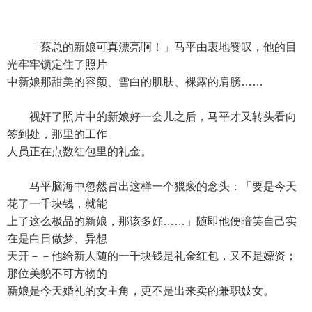
「蔡总的新娘可真漂亮啊！」马平由衷地赞叹，他的目
光牢牢锁定住了照片
中新娘那甜美的容颜、雪白的肌肤、裸露的肩膀……
视奸了照片中的新娘好一会儿之后，马平才又转头看向
签到处，那里的工作
人员正在点数红包里的礼金。
马平脑海中忽然冒出这样一个猥亵的念头：「要是今天
花了一千块钱，就能
上了这么极品的新娘，那该多好……」随即他便暗笑自己实
在是白日做梦、异想
天开－－他给新人随的一千块钱是礼金红包，又不是嫖资；
那位美貌不可方物的
新娘是今天婚礼的女主角，更不是出来卖的兼职妓女。