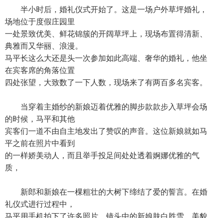
半小时后，婚礼仪式开始了。这是一场户外草坪婚礼，
场地位于度假庄园里
一处景致优美、鲜花锦簇的开阔草坪上，现场布置得清新、
典雅而又华丽、浪漫。
马平长这么大还是头一次参加如此高端、奢华的婚礼，他坐
在宾客席的角落位置
四处张望，大致数了一下人数，现场来了有两百多名宾客。
当穿着主婚纱的新娘迈着优雅的脚步款款步入草坪会场
的时候，马平和其他
宾客们一道不由自主地发出了赞叹的声音。这位新娘就如马
平之前在照片中看到
的一样娇美动人，而且举手投足间处处透着婀娜优雅的气
质，
新郎和新娘在一棵粗壮的大树下缔结了爱的誓言。在婚
礼仪式进行过程中，
马平用手机拍下了许多照片，镜头中的新娘肤白胜雪，美貌