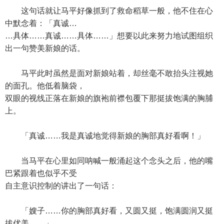
这句话就让马平好像抓到了救命稻草一般，他不住在心
中默念着：「真诚…
…具体……真诚……具体……」想要以此来努力地试图组织
出一句赞美新娘的话。
马平此时虽然是面对新娘站着，却丝毫不敢抬头注视她
的面孔。他低着脑袋，
双眼的视线正落在新娘的旗袍前襟包覆下那挺拔饱满的胸脯
上。
「真诚……我是真诚地觉得新娘的胸部真好看啊！」
当马平在心里如同呐喊一般涌起这个念头之后，他的嘴
巴紧跟着也似乎不受
自主意识控制的讲出了一句话：
「嫂子……你的胸部真好看，又圆又挺，饱满圆润又挺
拔优美……」