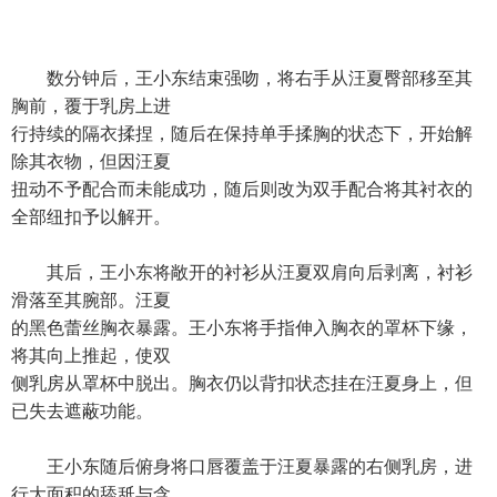
数分钟后，王小东结束强吻，将右手从汪夏臀部移至其
胸前，覆于乳房上进
行持续的隔衣揉捏，随后在保持单手揉胸的状态下，开始解
除其衣物，但因汪夏
扭动不予配合而未能成功，随后则改为双手配合将其衬衣的
全部纽扣予以解开。
其后，王小东将敞开的衬衫从汪夏双肩向后剥离，衬衫
滑落至其腕部。汪夏
的黑色蕾丝胸衣暴露。王小东将手指伸入胸衣的罩杯下缘，
将其向上推起，使双
侧乳房从罩杯中脱出。胸衣仍以背扣状态挂在汪夏身上，但
已失去遮蔽功能。
王小东随后俯身将口唇覆盖于汪夏暴露的右侧乳房，进
行大面积的舔舐与含