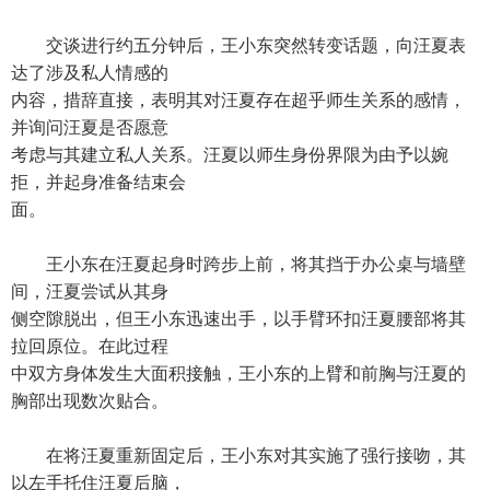
交谈进行约五分钟后，王小东突然转变话题，向汪夏表
达了涉及私人情感的
内容，措辞直接，表明其对汪夏存在超乎师生关系的感情，
并询问汪夏是否愿意
考虑与其建立私人关系。汪夏以师生身份界限为由予以婉
拒，并起身准备结束会
面。
王小东在汪夏起身时跨步上前，将其挡于办公桌与墙壁
间，汪夏尝试从其身
侧空隙脱出，但王小东迅速出手，以手臂环扣汪夏腰部将其
拉回原位。在此过程
中双方身体发生大面积接触，王小东的上臂和前胸与汪夏的
胸部出现数次贴合。
在将汪夏重新固定后，王小东对其实施了强行接吻，其
以左手托住汪夏后脑，