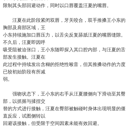
限制其头部回避动作，同时以口唇覆盖汪夏的嘴唇。
汪夏在此阶段紧闭双唇，牙关咬合，双手推搡王小东的
胸部及肩部区域，王
小东持续施加口唇压力，以舌尖反复舔舐汪夏的嘴唇缝隙。
不久后，汪夏即因呼
吸受阻被迫张口，王小东随即探入其口腔内部，与汪夏的舌
部发生接触。汪夏在
此过程中持续发出含糊的拒绝性喉音，但其推搡动作的力度
已较初始阶段有所减
弱。
强吻状态下，王小东的右手从汪夏腰侧向下滑动至其臀
部，以抓握与揉捏交
替的方式进行接触，汪夏在臀部被触碰时身体出现明显的僵
直反应，试图侧转以
回避该接触，但受限于空间因素未能有效回避。