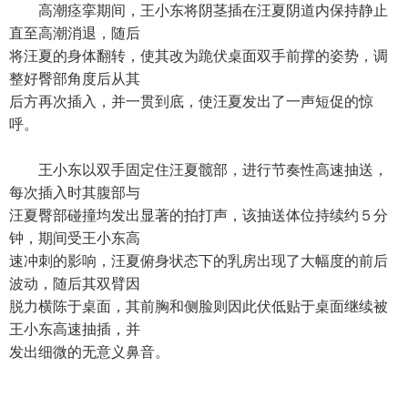
高潮痉挛期间，王小东将阴茎插在汪夏阴道内保持静止
直至高潮消退，随后
将汪夏的身体翻转，使其改为跪伏桌面双手前撑的姿势，调
整好臀部角度后从其
后方再次插入，并一贯到底，使汪夏发出了一声短促的惊
呼。
王小东以双手固定住汪夏髋部，进行节奏性高速抽送，
每次插入时其腹部与
汪夏臀部碰撞均发出显著的拍打声，该抽送体位持续约５分
钟，期间受王小东高
速冲刺的影响，汪夏俯身状态下的乳房出现了大幅度的前后
波动，随后其双臂因
脱力横陈于桌面，其前胸和侧脸则因此伏低贴于桌面继续被
王小东高速抽插，并
发出细微的无意义鼻音。