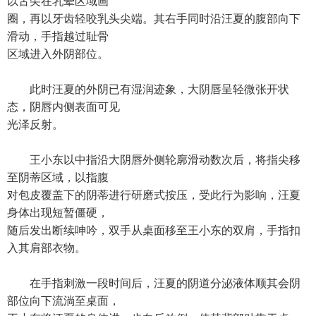
以舌尖在乳晕区域画
圈，再以牙齿轻咬乳头尖端。其右手同时沿汪夏的腹部向下
滑动，手指越过耻骨
区域进入外阴部位。
此时汪夏的外阴已有湿润迹象，大阴唇呈轻微张开状
态，阴唇内侧表面可见
光泽反射。
王小东以中指沿大阴唇外侧轮廓滑动数次后，将指尖移
至阴蒂区域，以指腹
对包皮覆盖下的阴蒂进行研磨式按压，受此行为影响，汪夏
身体出现短暂僵硬，
随后发出断续呻吟，双手从桌面移至王小东的双肩，手指扣
入其肩部衣物。
在手指刺激一段时间后，汪夏的阴道分泌液体顺其会阴
部位向下流淌至桌面，