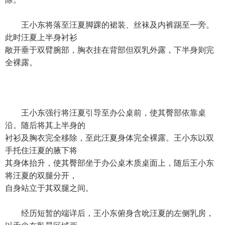
王小东将落至汪夏脚踝的裙装、丝袜及内裤踢至一旁。
此时汪夏上半身衬衫
敞开垂于双臂腕部，胸衣挂在背部但双乳外露，下半身则完
全裸露。
王小东强行将汪夏引导至办公桌前，使其臀部依靠桌
沿。随后将其上半身的
衬衫及胸衣完全移除，至此汪夏身体完全裸露。王小东以双
手托住汪夏的腋下将
其身体抬升，使其臀部坐于办公桌木质桌面上，随后王小东
将汪夏的双腿分开，
自身站立于其双腿之间。
经历短暂的端详后，王小东俯身含吮汪夏的左侧乳房，