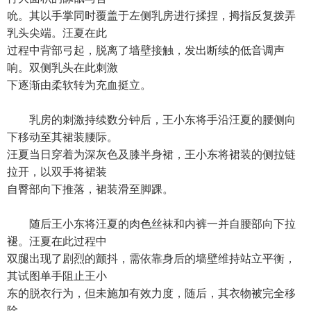
吮。其以手掌同时覆盖于左侧乳房进行揉捏，拇指反复拨弄
乳头尖端。汪夏在此
过程中背部弓起，脱离了墙壁接触，发出断续的低音调声
响。双侧乳头在此刺激
下逐渐由柔软转为充血挺立。
乳房的刺激持续数分钟后，王小东将手沿汪夏的腰侧向
下移动至其裙装腰际。
汪夏当日穿着为深灰色及膝半身裙，王小东将裙装的侧拉链
拉开，以双手将裙装
自臀部向下推落，裙装滑至脚踝。
随后王小东将汪夏的肉色丝袜和内裤一并自腰部向下拉
褪。汪夏在此过程中
双腿出现了剧烈的颤抖，需依靠身后的墙壁维持站立平衡，
其试图单手阻止王小
东的脱衣行为，但未施加有效力度，随后，其衣物被完全移
除。