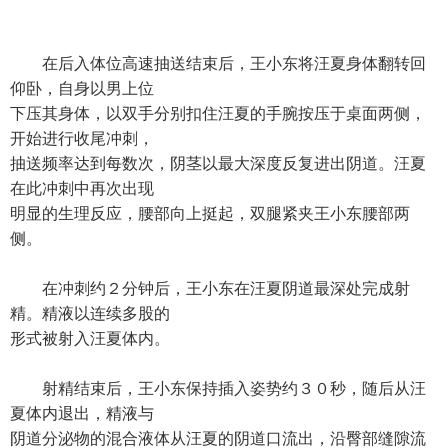
在后入体位高速抽送结束后，王小东将汪夏身体翻转回
仰卧，自身以男上位
下压其身体，以双手分别扣住汪夏的手腕按压于桌面两侧，
开始进行收尾冲刺，
抽送频率达到每数次，阴茎以最大深度反复进出阴道。汪夏
在此冲刺中再次出现
明显的生理反应，腰部向上挺起，双腿紧夹王小东腰部两
侧。
在冲刺约２分钟后，王小东在汪夏阴道最深处完成射
精。精液以连续多股的
形式被射入汪夏体内。
射精结束后，王小东保持插入姿势约３０秒，随后从汪
夏体内退出，精液与
阴道分泌物的混合液体从汪夏的阴道口流出，沿臀部缝隙流