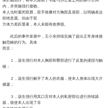
体拦截动作，将本人限制于书架与办公桌之间的狭小空间
内，并突施强行接吻。
本人当时紧闭双唇，双手推搡对方胸部及肩部，以明确表达
拒绝意愿。但由于双
方体力差距显著，本人未能有效挣脱。
此后的事件发展中，王小东持续实施了超出正常身体接
触范畴的行为。具体
而言：
１，该生强行对本人胸部和臀部进行了反复的揉捏与触
碰；
２，该生强行解开了本人的衣服，使本人身体出现大片
裸露；
３，该生强行用其口舌对本人的私密部位进行持续舔
舐，致使本人出现了非