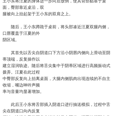
王小东将汪夏的身体进一步向后放倒，使其背部贴靠于桌
面，臀部靠近桌沿，双
腿被向上抬起架于王小东的双肩之上。
随后，王小东蹲跪于桌前，将头部凑近汪夏双腿内侧，
口唇覆盖于汪夏的外
阴区域。
其首先以舌尖自阴道口下方沿小阴唇内侧向上滑动至阴
蒂顶端，反复操作以
建立湿润轨迹。随后将舌尖集中于阴蒂区域进行高频振动式
拨弄。汪夏在此过程
中臀部反复向上抬离桌面，大腿内侧肌肉出现连续的不自主
收缩，嘴边呻吟声频
率与音量均显著增加。
此后王小东将舌部插入阴道口进行抽送模拟，过程中舌
尖在阴道口向内反复