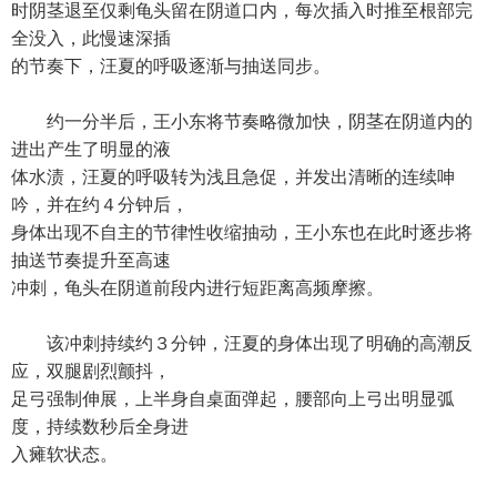
时阴茎退至仅剩龟头留在阴道口内，每次插入时推至根部完
全没入，此慢速深插
的节奏下，汪夏的呼吸逐渐与抽送同步。
约一分半后，王小东将节奏略微加快，阴茎在阴道内的
进出产生了明显的液
体水渍，汪夏的呼吸转为浅且急促，并发出清晰的连续呻
吟，并在约４分钟后，
身体出现不自主的节律性收缩抽动，王小东也在此时逐步将
抽送节奏提升至高速
冲刺，龟头在阴道前段内进行短距离高频摩擦。
该冲刺持续约３分钟，汪夏的身体出现了明确的高潮反
应，双腿剧烈颤抖，
足弓强制伸展，上半身自桌面弹起，腰部向上弓出明显弧
度，持续数秒后全身进
入瘫软状态。