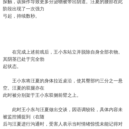
探触，该操作导致更多分泌物被带出阴道。汪夏的腰部在此
阶段出现了一次强力
弓起，持续数秒。
在完成上述前戏后，王小东站立并脱除自身全部衣物。
其阴茎已处于完全勃
起状态。
王小东将汪夏的身体拉近桌沿，使其臀部约三分之一悬
空。汪夏的双腿亦在
此时被分别架于王小东双侧前臂之上。
此时王小东与汪夏做出交谈，因语调较轻，具体内容未
被监控捕捉到（在随
后与汪夏进行沟通时，受害人表示当时情绪惊慌未能记得对