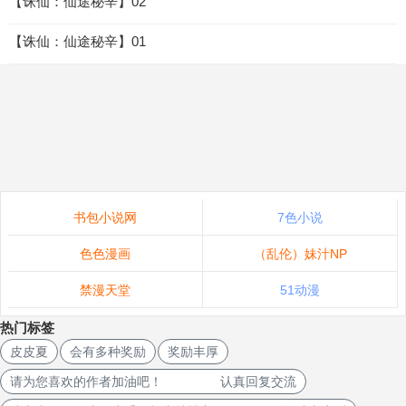
【诛仙：仙途秘辛】02
【诛仙：仙途秘辛】01
书包小说网
7色小说
色色漫画
（乱伦）妹汁NP
禁漫天堂
51动漫
热门标签
皮皮夏
会有多种奖励
奖励丰厚
请为您喜欢的作者加油吧！ 认真回复交流